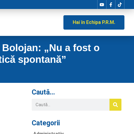
Hai în Echipa P.R.M.
 Bolojan: „Nu a fost o
itică spontană”
Caută...
Categorii
Administrativ