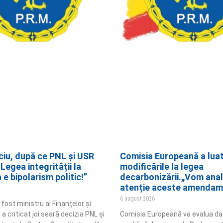
ciu, după ce PNL și USR
Comisia Europeană a luat 
Legea integrității la
modificările la legea
e bipolarism politic!”
decarbonizării.„Vom anal
atenție aceste amendam
6 august 2026
 fost ministru al Finanțelor și
a criticat joi seară decizia PNL și
Comisia Europeană va evalua d