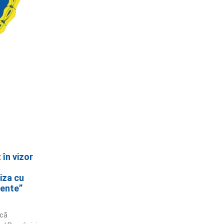
în vizor
iza cu
ente”
acă