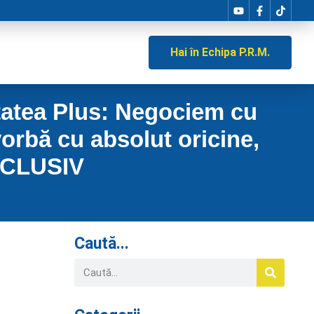
Hai în Echipa P.R.M.
itatea Plus: Negociem cu
orbă cu absolut oricine,
EXCLUSIV
Caută...