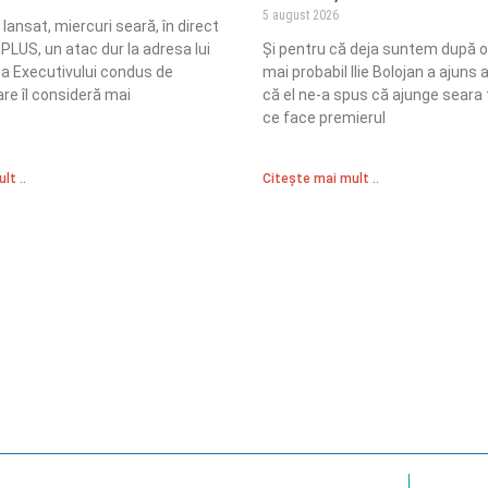
5 august 2026
a lansat, miercuri seară, în direct
 PLUS, un atac dur la adresa lui
Și pentru că deja suntem după or
și a Executivului condus de
mai probabil Ilie Bolojan a ajuns
re îl consideră mai
că el ne-a spus că ajunge seara 
ce face premierul
lt ..
Citește mai mult ..
Sediul Central PRM
R
Strada Vasile Lăscăr nr. 16, Sector 2, București
nități
A
+4 0773 704 275
e și respect
centru@partidulromaniamare.ro
Polica de Confidențialitate
Politică Cook