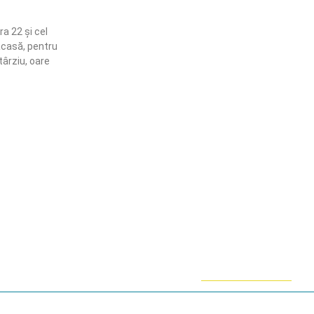
a 22 și cel
 acasă, pentru
târziu, oare
ămânem în contact!
flă mai multe despre PRM
ABONARE!
ie-uri