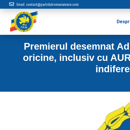
Email:
contact@partidulromaniamare.com
Despr
Premierul desemnat Adri
oricine, inclusiv cu AU
indifer