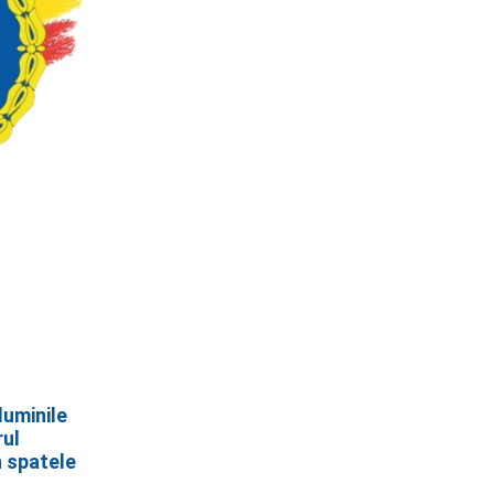
luminile
rul
n spatele