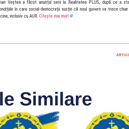
rian Veștea a făcut anunțul serii la Realitatea PLUS, după ce a st
ndițiile în care social-democrații susțin că noul guvern va trece chiar 
cine, inclusiv cu AUR.
Citește mai mult
ARTIC
le Similare