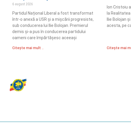
6 august 2026
Ion Cristoiu 
Partidul Național Liberal a fost transformat
la Realitatea
într-o anexă a USR și a mișcării progresiste,
Ilie Bolojan 
sub conducerea lui Ilie Bolojan. Premierul
acesta, pe ca
demis și-a pus în conducerea partidului
oameni care împărtășesc aceeași
Citește mai mult ..
Citește mai mu
Partidul Romania Mare
România Prosperă: promitem o economie stabilă, inovație și oportu
egale. Viziunea noastră se axează pe bunăstare, sănătate, educați
față de mediu.
© 2023 Partidul România Mare.
All Rights Reserved.