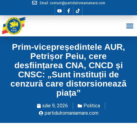
Email:
contact@partidulromaniamare.com
Hai în Echip
Prim-vicepreședintele AUR,
Petrișor Peiu, cere
desființarea CNA, CNCD și
CNSC: „Sunt instituții de
cenzură care distorsionează
piața”
iulie 9, 2026
Politica
partidulromaniamare.com