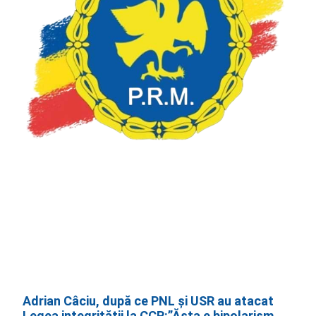
Adrian Câciu, după ce PNL și USR au atacat
Legea integrității la CCR:”Ăsta e bipolarism