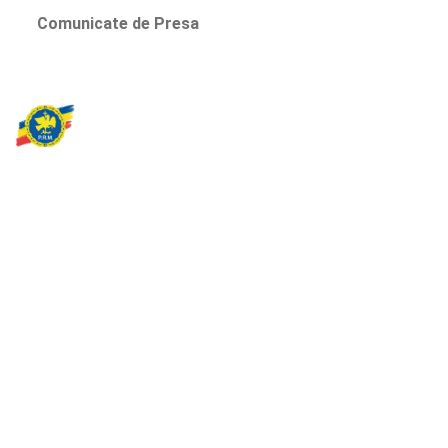
Comunicate de Presa
Partidul Romania Mare
România Prosperă: promitem o economie stabilă, inovație și
oportunități egale. Viziunea noastră se axează pe bunăstare,
sănătate, educație și respect față de mediu.
Sediul Central PRM
Strada Vasile Lăscăr nr. 16, Sector 2, București
+4 0773 704 275
centru@partidulromaniamare.ro
Rămânem în contact!
Află mai multe despre PRM