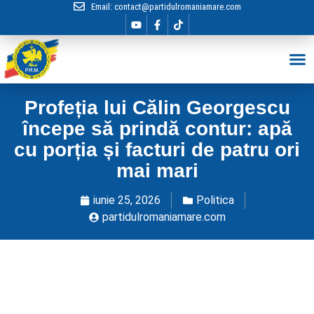
Email:
contact@partidulromaniamare.com
Hai în Echip
Profeția lui Călin Georgescu
începe să prindă contur: apă
cu porția și facturi de patru ori
mai mari
iunie 25, 2026
Politica
partidulromaniamare.com