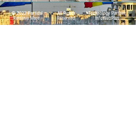
© 2023 Partidul
All Rights
Technology Partner:
România Mare.
Reserved.
InfoWebPlus