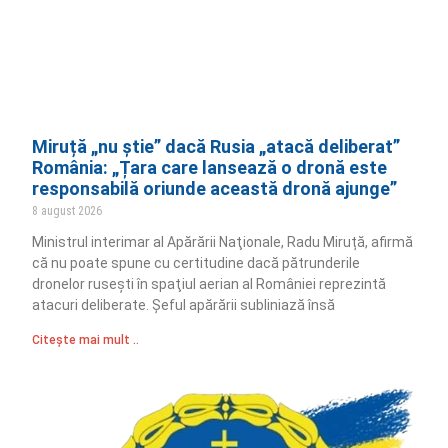
Miruță „nu știe” dacă Rusia „atacă deliberat”
România: „Țara care lansează o dronă este
responsabilă oriunde această dronă ajunge”
8 august 2026
Ministrul interimar al Apărării Naţionale, Radu Miruță, afirmă
că nu poate spune cu certitudine dacă pătrunderile
dronelor ruseşti în spaţiul aerian al României reprezintă
atacuri deliberate. Șeful apărării subliniază însă
Citește mai mult ..