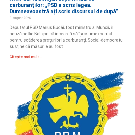
carburanților: „PSD a scris legea.
Dumneavoastră ați scris discursul de după”
8 august 2026
Deputatul PSD Marius Budăi, fost ministru al Muncii, îl
acuză pe Ilie Bolojan că încearcă să își asume meritul
pentru scăderea prețurilor la carburanți. Social-democratul
susține că măsurile au fost
Citește mai mult ..