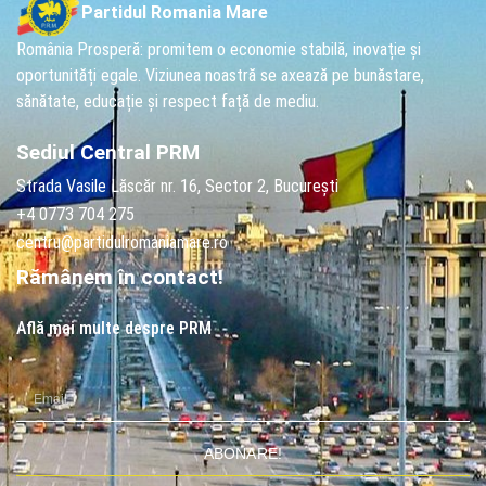
Partidul Romania Mare
România Prosperă: promitem o economie stabilă, inovație și
oportunități egale. Viziunea noastră se axează pe bunăstare,
sănătate, educație și respect față de mediu.
Sediul Central PRM
Strada Vasile Lăscăr nr. 16, Sector 2, București
+4 0773 704 275
centru@partidulromaniamare.ro
Rămânem în contact!
Află mai multe despre PRM
ABONARE!