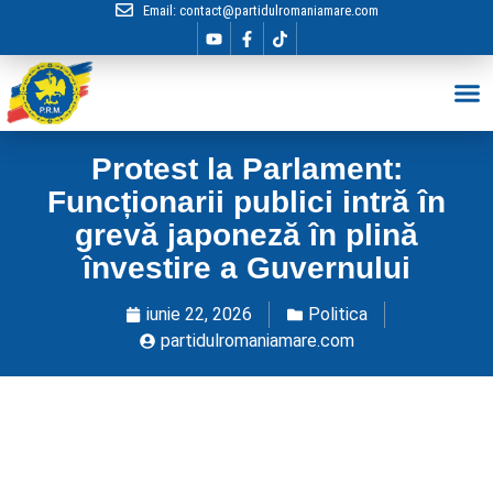
Email:
contact@partidulromaniamare.com
Hai în Echip
Protest la Parlament:
Funcționarii publici intră în
grevă japoneză în plină
învestire a Guvernului
iunie 22, 2026
Politica
partidulromaniamare.com