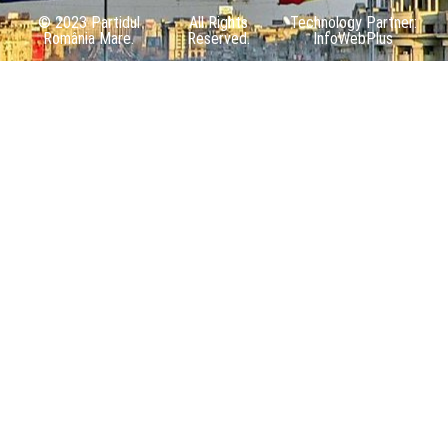
© 2023 Partidul
All Rights
Technology Partner:
România Mare.
Reserved.
InfoWebPlus