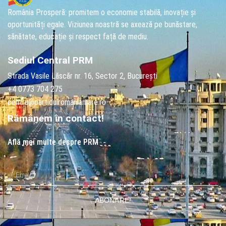
România Prosperă: promitem o economie stabilă, inovație și
oportunități egale. Viziunea noastră se axează pe bunăstare,
sănătate, educație și respect față de mediu.
Sediul Central PRM
Strada Vasile Lăscăr nr. 16, Sector 2, București
+4 0773 704 275
centru@partidulromaniamare.ro
Rămânem în contact!
Află mai multe despre PRM
ABONARE!