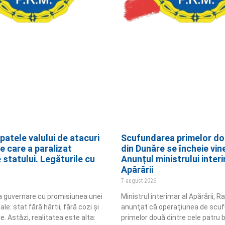
spatele valului de atacuri
Scufundarea primelor do
e care a paralizat
din Dunăre se încheie vine
le statului. Legăturile cu
Anunțul ministrului interi
Apărării
7 august 2026
la guvernare cu promisiunea unei
Ministrul interimar al Apărării, R
le: stat fără hârtii, fără cozi și
anunţat că operaţiunea de scuf
ie. Astăzi, realitatea este alta:
primelor două dintre cele patru b