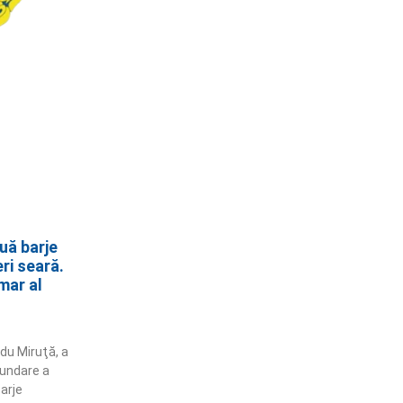
uă barje
ri seară.
mar al
adu Miruţă, a
undare a
arje