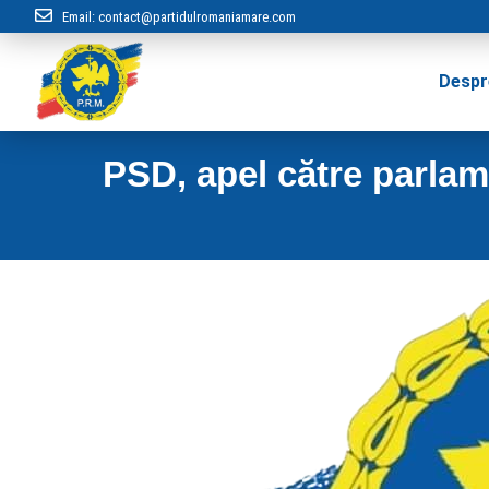
Email:
contact@partidulromaniamare.com
Despr
PSD, apel către parlam