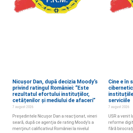
Nicușor Dan, după decizia Moody’s
Cine e în 
privind ratingul României: ”Este
cibernetic
rezultatul efortului instituțiilor,
instituții
cetățenilor și mediului de afaceri”
serviciile
7 august 2026
7 august 2026
Preşedintele Nicuşor Dan a reacţionat, vineri
USR a venit 
seară, după ce agenţia de rating Moody’s a
reforme digita
menţinut calificativul României la nivelul
fără birocraț