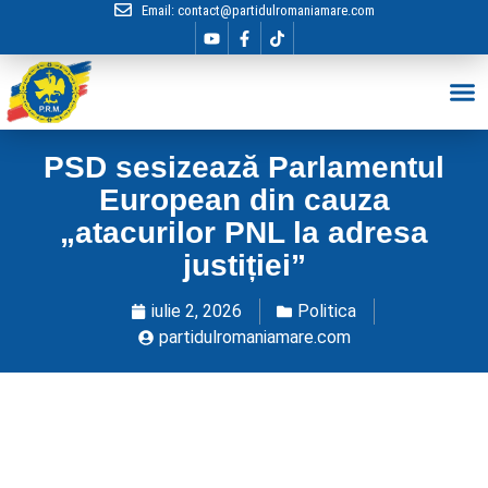
Email:
contact@partidulromaniamare.com
Hai în Echip
PSD sesizează Parlamentul
European din cauza
„atacurilor PNL la adresa
justiției”
iulie 2, 2026
Politica
partidulromaniamare.com