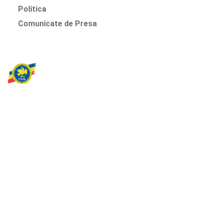
Politica
Comunicate de Presa
Partidul Romania Mare
România Prosperă: promitem o economie stabilă, inovație și
oportunități egale. Viziunea noastră se axează pe bunăstare,
sănătate, educație și respect față de mediu.
Sediul Central PRM
Strada Vasile Lăscăr nr. 16, Sector 2, București
+4 0773 704 275
centru@partidulromaniamare.ro
Rămânem în contact!
Află mai multe despre PRM