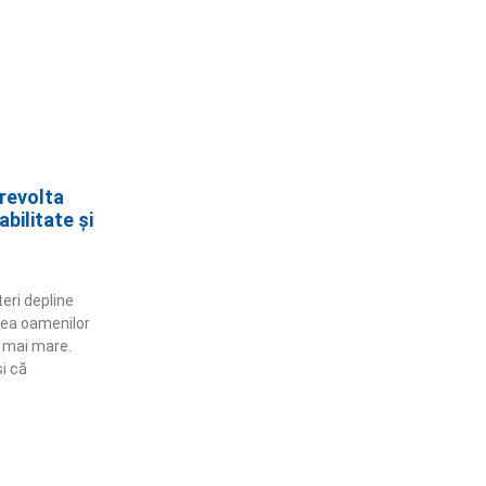
 revolta
bilitate și
eri depline
irea oamenilor
t mai mare.
i că