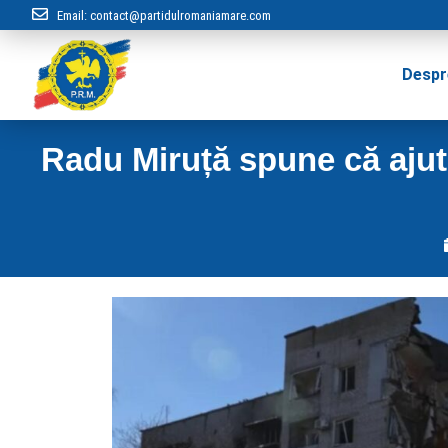
Email:
contact@partidulromaniamare.com
Despr
Radu Miruță spune că ajut