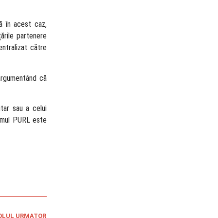
ă în acest caz,
ările partenere
ntralizat către
 argumentând că
tar sau a celui
nismul PURL este
OLUL URMATOR