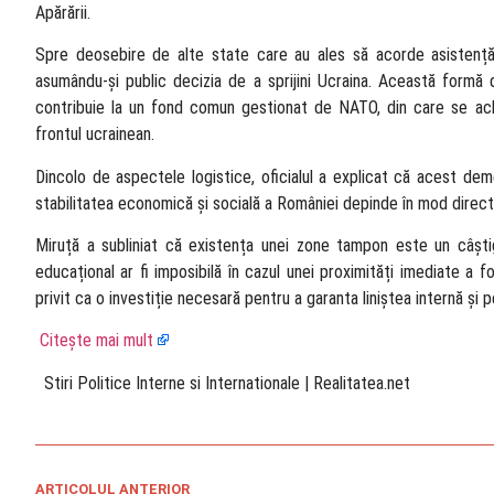
Apărării.
Spre deosebire de alte state care au ales să acorde asistență
asumându-și public decizia de a sprijini Ucraina. Această formă 
contribuie la un fond comun gestionat de NATO, din care se achi
frontul ucrainean.
Dincolo de aspectele logistice, oficialul a explicat că acest de
stabilitatea economică și socială a României depinde în mod direct
Miruță a subliniat că existența unei zone tampon este un câștig 
educațional ar fi imposibilă în cazul unei proximități imediate a 
privit ca o investiție necesară pentru a garanta liniștea internă și p
Citește mai mult
​ Stiri Politice Interne si Internationale | Realitatea.net
ARTICOLUL ANTERIOR