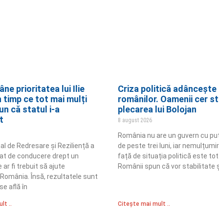
e prioritatea lui Ilie
Criza politică adâncește
n timp ce tot mai mulți
românilor. Oamenii cer sta
n că statul i-a
plecarea lui Bolojan
t
8 august 2026
România nu are un guvern cu put
al de Redresare și Reziliență a
de peste trei luni, iar nemulțum
at de conducere drept un
față de situația politică este to
ar fi trebuit să ajute
Românii spun că vor stabilitate ș
 România. Însă, rezultatele sunt
se află în
lt ..
Citește mai mult ..