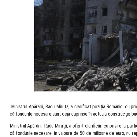
​ Ministrul Apărării, Radu Miruță, a clarificat poziția României cu p
că fondurile necesare sunt deja cuprinse în actuala construcție b
Ministrul Apărării, Radu Miruță, a oferit clarificări cu privire la p
că fondurile necesare, în valoare de 50 de milioane de euro, nu rep