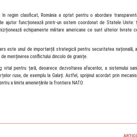
 în regim clasificat, România a optat pentru o abordare transparent
de ajutor funcționează printr-un sistem coordonat de Statele Unite: ț
ziționează echipamente militare americane ce sunt ulterior livrate ce
mers este unul de importanță strategică pentru securitatea națională,
 de menținerea conflictului dincolo de granițe.
vital pentru țară, deoarece dezvoltarea afacerilor, a sistemului sani
forțelor ruse, de exemplu la Galați. Astfel, sprijinul acordat prin meca
entru a limita amenințările la frontiera NATO.
ARTIC