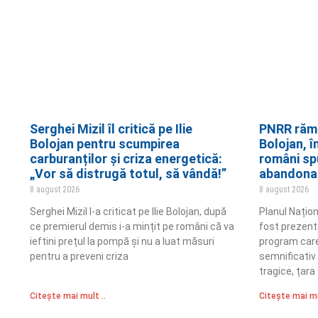
Serghei Mizil îl critică pe Ilie
PNRR rămân
Bolojan pentru scumpirea
Bolojan, î
carburanților și criza energetică:
români spu
„Vor să distrugă totul, să vândă!”
abandona
8 august 2026
8 august 2026
Serghei Mizil l-a criticat pe Ilie Bolojan, după
Planul Națion
ce premierul demis i-a mințit pe români că va
fost prezent
ieftini prețul la pompă și nu a luat măsuri
program care 
pentru a preveni criza
semnificativ
tragice, țara 
Citește mai mult ..
Citește mai mu