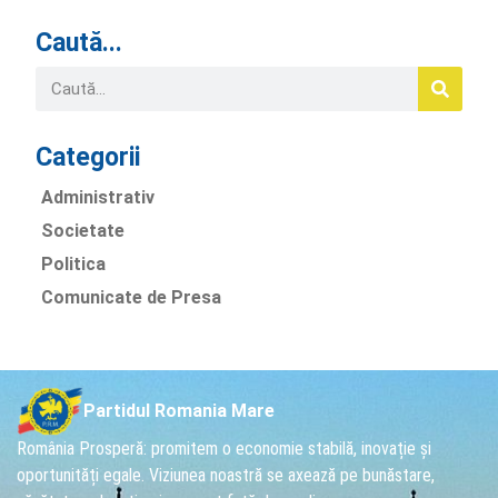
Caută...
Categorii
Administrativ
Societate
Politica
Comunicate de Presa
Partidul Romania Mare
România Prosperă: promitem o economie stabilă, inovație și
oportunități egale. Viziunea noastră se axează pe bunăstare,