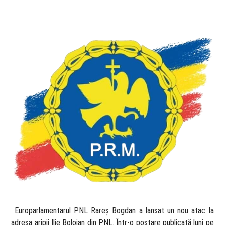
​ Europarlamentarul PNL Rareș Bogdan a lansat un nou atac la
adresa aripii Ilie Bolojan din PNL. Într-o postare publicată luni pe