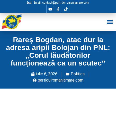
Email:
contact@partidulromaniamare.com
Hai în Echip
Rareș Bogdan, atac dur la
adresa aripii Bolojan din PNL:
„Corul lăudătorilor
funcționează ca un scutec”
iulie 6, 2026
Politica
partidulromaniamare.com