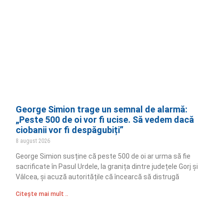
George Simion trage un semnal de alarmă:
„Peste 500 de oi vor fi ucise. Să vedem dacă
ciobanii vor fi despăgubiți”
8 august 2026
George Simion susține că peste 500 de oi ar urma să fie
sacrificate în Pasul Urdele, la granița dintre județele Gorj și
Vâlcea, și acuză autoritățile că încearcă să distrugă
Citește mai mult ..