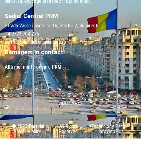
sănătate, educație și respect față de mediu.
Sediul Central PRM
Strada Vasile Lăscăr nr. 16, Sector 2, București
+4 0773 704 275
centru@partidulromaniamare.ro
Rămânem în contact!
Află mai multe despre PRM
ABONARE!
© 2023 Partidul
All Rights
Technology Partner:
România Mare.
Reserved.
InfoWebPlus