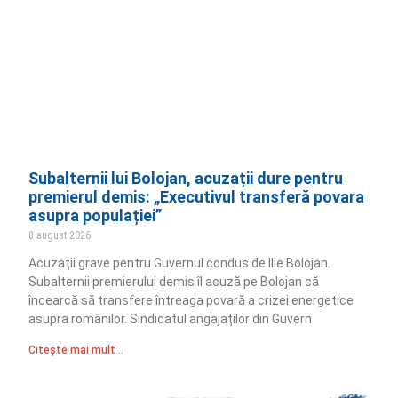
Subalternii lui Bolojan, acuzații dure pentru
premierul demis: „Executivul transferă povara
asupra populației”
8 august 2026
Acuzații grave pentru Guvernul condus de Ilie Bolojan.
Subalternii premierului demis îl acuză pe Bolojan că
încearcă să transfere întreaga povară a crizei energetice
asupra românilor. Sindicatul angajaților din Guvern
Citește mai mult ..