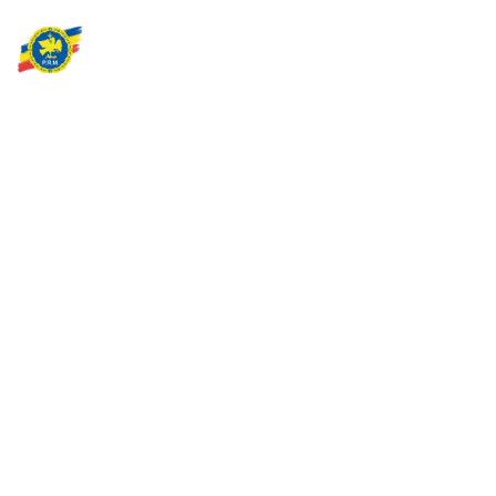
Partidul Romania Mare
România Prosperă: promitem o economie stabilă, inovație și
oportunități egale. Viziunea noastră se axează pe bunăstare,
sănătate, educație și respect față de mediu.
Sediul Central PRM
Strada Vasile Lăscăr nr. 16, Sector 2, București
+4 0773 704 275
centru@partidulromaniamare.ro
Rămânem în contact!
Află mai multe despre PRM