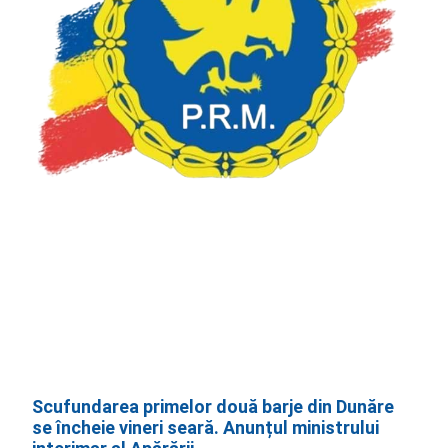
Scufundarea primelor două barje din Dunăre
se încheie vineri seară. Anunțul ministrului