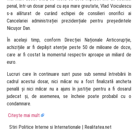
penal, într-un dosar penal cu așa mare greutate, Vlad Voiculescu
s-a alăturat de curând echipei de consilieri onorifici ai
Cancelariei administrației prezidențiale pentru președintele
Nicușor Dan.
În același timp, conform Direcției Naționale Anticorupție,
achizițiile ar fi depășit atenție peste 50 de milioane de doze,
care ar fi costat la momentul respectiv aproape un miliard de
euro.
Lucruri care în continuare sunt puse sub semnul întrebării în
cadrul acestui dosar, nici măcar nu a fost finalizată ancheta
penală și nici măcar nu a ajuns în justiție pentru a fi dosarul
judecat și, de asemenea, se încheie poate probabil cu o
condamnare.
Citește mai mult
​ Stiri Politice Interne si Internationale | Realitatea.net