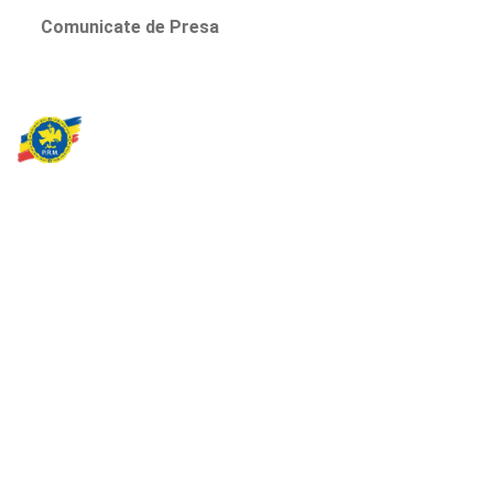
Comunicate de Presa
Partidul Romania Mare
România Prosperă: promitem o economie stabilă, inovație și
oportunități egale. Viziunea noastră se axează pe bunăstare,
sănătate, educație și respect față de mediu.
Sediul Central PRM
Strada Vasile Lăscăr nr. 16, Sector 2, București
+4 0773 704 275
centru@partidulromaniamare.ro
Rămânem în contact!
Află mai multe despre PRM