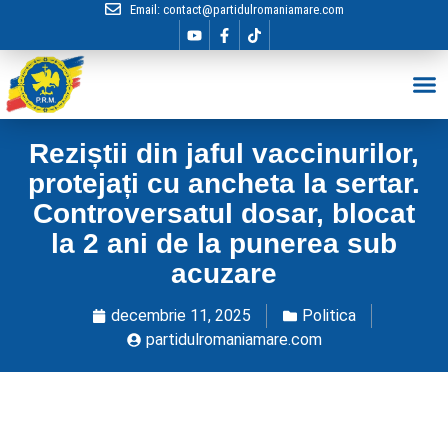
Email:
contact@partidulromaniamare.com
Hai în Echip
Reziștii din jaful vaccinurilor,
protejați cu ancheta la sertar.
Controversatul dosar, blocat
la 2 ani de la punerea sub
acuzare
decembrie 11, 2025
Politica
partidulromaniamare.com