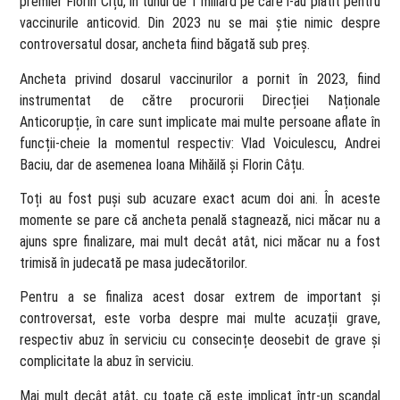
premier Florin Cîțu, în tunul de 1 miliard pe care l-au plătit pentru
vaccinurile anticovid. Din 2023 nu se mai știe nimic despre
controversatul dosar, ancheta fiind băgată sub preș.
Ancheta privind dosarul vaccinurilor a pornit în 2023, fiind
instrumentat de către procurorii Direcției Naționale
Anticorupție, în care sunt implicate mai multe persoane aflate în
funcții-cheie la momentul respectiv: Vlad Voiculescu, Andrei
Baciu, dar de asemenea Ioana Mihăilă și Florin Câțu.
Toți au fost puși sub acuzare exact acum doi ani. În aceste
momente se pare că ancheta penală stagnează, nici măcar nu a
ajuns spre finalizare, mai mult decât atât, nici măcar nu a fost
trimisă în judecată pe masa judecătorilor.
Pentru a se finaliza acest dosar extrem de important și
controversat, este vorba despre mai multe acuzații grave,
respectiv abuz în serviciu cu consecințe deosebit de grave și
complicitate la abuz în serviciu.
Mai mult decât atât, cu toate că este implicat într-un scandal