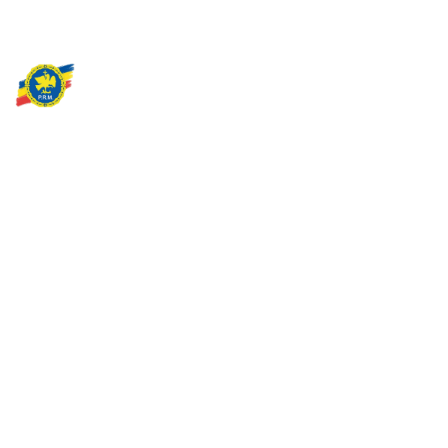
Partidul Romania Mare
România Prosperă: promitem o economie stabilă, inovație și
oportunități egale. Viziunea noastră se axează pe bunăstare,
sănătate, educație și respect față de mediu.
Sediul Central PRM
Strada Vasile Lăscăr nr. 16, Sector 2, București
+4 0773 704 275
centru@partidulromaniamare.ro
Rămânem în contact!
Află mai multe despre PRM