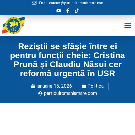
Email:
contact@partidulromaniamare.com
Hai în Echip
Reziștii se sfâșie între ei
pentru funcții cheie: Cristina
Prună și Claudiu Năsui cer
reformă urgentă în USR
ianuarie 15, 2026
Politica
partidulromaniamare.com