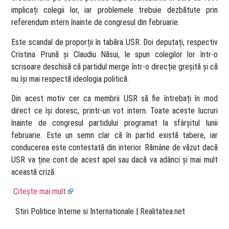
implicați colegii lor, iar problemele trebuie dezbătute prin
referendum intern înainte de congresul din februarie.
Este scandal de proporții în tabăra USR. Doi deputați, respectiv
Cristina Prună și Claudiu Năsui, le spun colegilor lor într-o
scrisoare deschisă că partidul merge într-o direcție greșită și că
nu își mai respectă ideologia politică.
Din acest motiv cer ca membrii USR să fie întrebați în mod
direct ce își doresc, printr-un vot intern. Toate aceste lucruri
înainte de congresul partidului programat la sfârșitul lunii
februarie. Este un semn clar că în partid există tabere, iar
conducerea este contestată din interior. Rămâne de văzut dacă
USR va ține cont de acest apel sau dacă va adânci și mai mult
această criză.
Citește mai mult
​ Stiri Politice Interne si Internationale | Realitatea.net