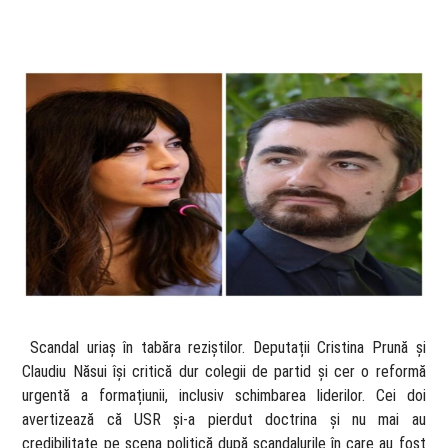
​ Scandal uriaș în tabăra reziștilor. Deputații Cristina Prună și
Claudiu Năsui își critică dur colegii de partid și cer o reformă
urgentă a formațiunii, inclusiv schimbarea liderilor. Cei doi
avertizează că USR și-a pierdut doctrina și nu mai au
credibilitate pe scena politică după scandalurile în care au fost