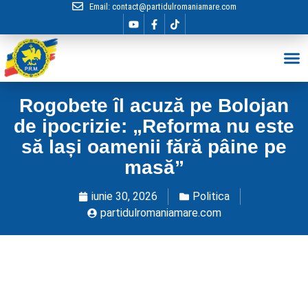
Email:
contact@partidulromaniamare.com
Hai în Echip
Rogobete îl acuză pe Bolojan
de ipocrizie: „Reforma nu este
să lași oamenii fără pâine pe
masă”
iunie 30, 2026
Politica
partidulromaniamare.com