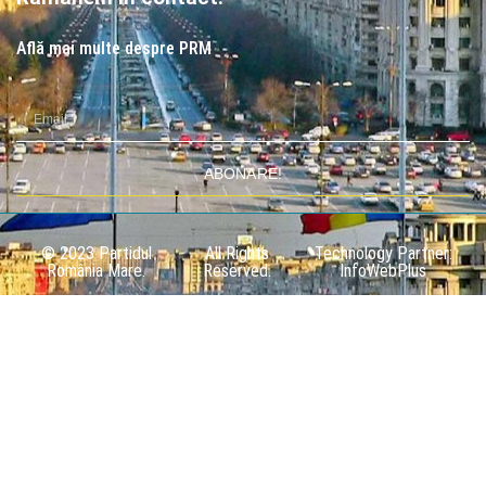
Află mai multe despre PRM
ABONARE!
© 2023 Partidul
All Rights
Technology Partner:
România Mare.
Reserved.
InfoWebPlus