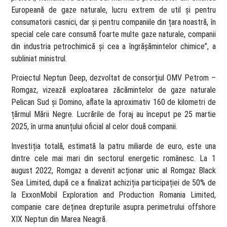
Europeană de gaze naturale, lucru extrem de util și pentru
consumatorii casnici, dar și pentru companiile din țara noastră, în
special cele care consumă foarte multe gaze naturale, companii
din industria petrochimică și cea a îngrășămintelor chimice”, a
subliniat ministrul.
Proiectul Neptun Deep, dezvoltat de consorțiul OMV Petrom –
Romgaz, vizează exploatarea zăcămintelor de gaze naturale
Pelican Sud și Domino, aflate la aproximativ 160 de kilometri de
țărmul Mării Negre. Lucrările de foraj au început pe 25 martie
2025, în urma anunțului oficial al celor două companii.
Investiția totală, estimată la patru miliarde de euro, este una
dintre cele mai mari din sectorul energetic românesc. La 1
august 2022, Romgaz a devenit acționar unic al Romgaz Black
Sea Limited, după ce a finalizat achiziția participației de 50% de
la ExxonMobil Exploration and Production Romania Limited,
companie care deținea drepturile asupra perimetrului offshore
XIX Neptun din Marea Neagră.