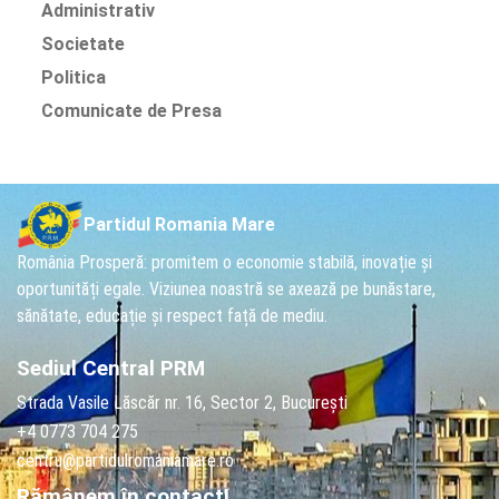
Administrativ
Societate
Politica
Comunicate de Presa
Partidul Romania Mare
România Prosperă: promitem o economie stabilă, inovație și
oportunități egale. Viziunea noastră se axează pe bunăstare,
sănătate, educație și respect față de mediu.
Sediul Central PRM
Strada Vasile Lăscăr nr. 16, Sector 2, București
+4 0773 704 275
centru@partidulromaniamare.ro
Rămânem în contact!