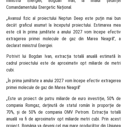
ministrul Energiei, Bogdan Ivan, la finalul ședinței
Comandamentului Energetic Național.
„Avansul fizic al proiectului Neptun Deep este puțin mai bun
decât graficul asumat la începutul proiectului. Estimarea mea
este că în prima jumătate a anului 2027 vom începe efectiv
extragerea primei molecule de gaz din Marea Neagră”, a
declarat ministrul Energiei.
Potrivit lui Bogdan Ivan, extracția totală anuală estimată în
cadrul proiectului este de aproximativ opt miliarde de metri
cubi.
„În prima jumătate a anului 2027 vom începe efectiv extragerea
primei molecule de gaz din Marea Neagră”
„Este un proiect de patru miliarde de euro investiție, 50% de
compania Romgaz, deținută de statul român în proporție de
70%, și de 50% de compania OMV Petrom. Extracția totală
anuală va fi de aproximativ opt miliarde metri cubi. Prin acest
proiect, România va deveni cel mai mare producător din Uniunea