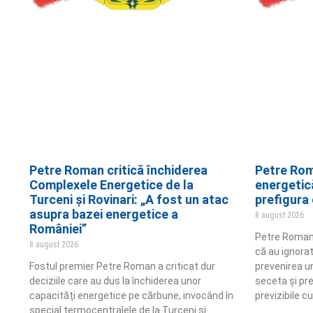
Petre Roman critică închiderea
Petre Rom
Complexele Energetice de la
energetic
Turceni și Rovinari: „A fost un atac
prefigura 
asupra bazei energetice a
8 august 2026
României”
Petre Roman 
8 august 2026
că au ignorat
Fostul premier Petre Roman a criticat dur
prevenirea un
deciziile care au dus la închiderea unor
seceta și pr
capacități energetice pe cărbune, invocând în
previzibile cu
special termocentralele de la Turceni și