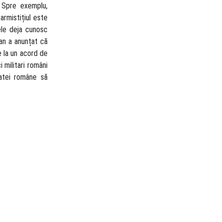
. Spre exemplu,
armistițiul este
ele deja cunosc
jan a anunțat că
e la un acord de
 militari români
matei române să