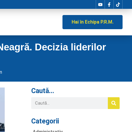
Hai în Echipa P.R.M.
eagră. Decizia liderilor
m
Caută...
Categorii
Administrativ