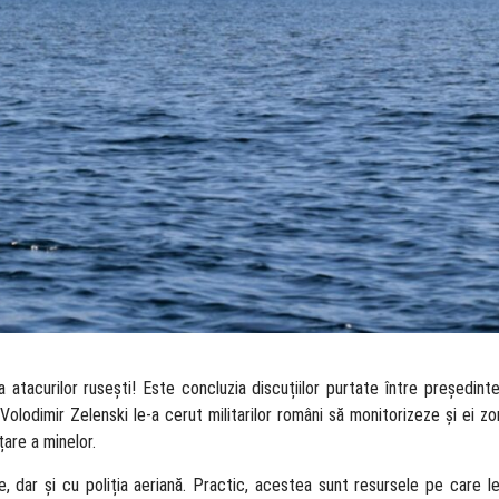
acurilor rusești! Este concluzia discuțiilor purtate între președintel
n Volodimir Zelenski le-a cerut militarilor români să monitorizeze și ei z
țare a minelor.
 dar și cu poliția aeriană. Practic, acestea sunt resursele pe care le