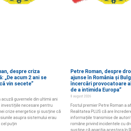
an, despre criza
Petre Roman, despre dro
ă: „De acum 2 ani se
ajunse în România și Bulg
că vin secete”
încercări provocatoare al
de a intimida Europa”
8 august 2026
acuză guvernele din ultimii ani
 investițiile necesare pentru
Fostul premier Petre Roman a af
ei crize energetice și susține că
Realitatea PLUS că are încredere
esiunile asupra sistemului erau
informațiile transmise de autorit
 cel puțin
române privind incidentele cu dr
susține că apariția acestora în