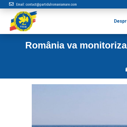
Email:
contact@partidulromaniamare.com
Despr
România va monitoriza î