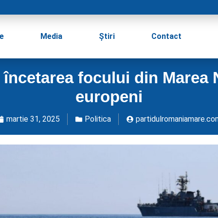
e
Media
Știri
Contact
ncetarea focului din Marea N
europeni
martie 31, 2025
Politica
partidulromaniamare.co