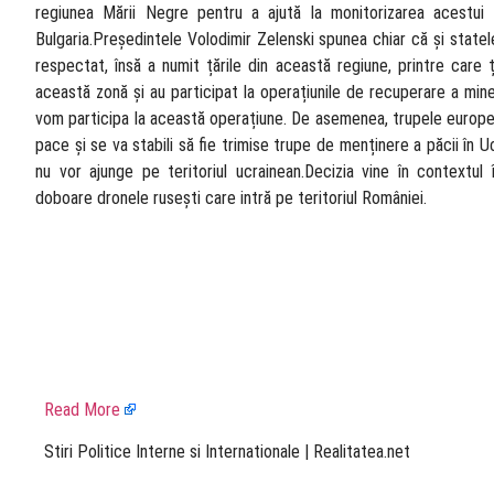
regiunea Mării Negre pentru a ajută la monitorizarea acestui 
Bulgaria.Președintele Volodimir Zelenski spunea chiar că și statel
respectat, însă a numit țările din această regiune, printre car
această zonă și au participat la operațiunile de recuperare a min
vom participa la această operațiune. De asemenea, trupele europene 
pace și se va stabili să fie trimise trupe de menținere a păcii în U
nu vor ajunge pe teritoriul ucrainean.Decizia vine în context
doboare dronele rusești care intră pe teritoriul României.
Read More
​ Stiri Politice Interne si Internationale | Realitatea.net