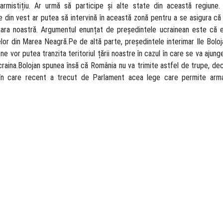
armistițiu. Ar urmă să participe și alte state din această regiune
e din vest ar putea să intervină în această zonă pentru a se asigura că 
e țara noastră. Argumentul enunțat de președintele ucrainean este că 
elor din Marea Neagră.Pe de altă parte, președintele interimar Ile Bolo
vor putea tranzita teritoriul țării noastre în cazul în care se va ajung
craina.Bolojan spunea însă că România nu va trimite astfel de trupe, deci
ul în care recent a trecut de Parlament acea lege care permite ar