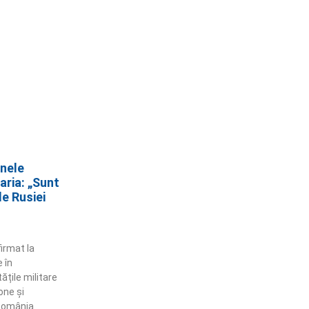
nele
aria: „Sunt
e Rusiei
irmat la
 în
ățile militare
one și
 România