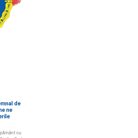
emnal de
ne ne
erile
e pământ cu