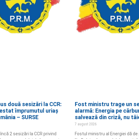
us două sesizări la CCR:
Fost ministru trage un s
estat împrumutul uriaș
alarmă: Energia pe cărbu
omânia – SURSE
salvează din criză, nu tăi
7 august 2026
ncă 2 sesizări la CCR privind
Fostul ministru al Energiei dă d