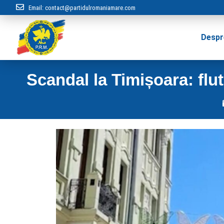
Email:
contact@partidulromaniamare.com
Despr
Scandal la Timișoara: flu