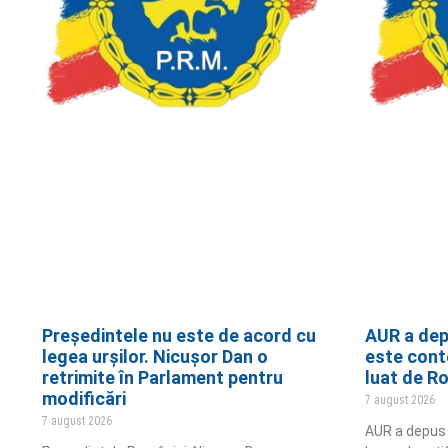
Președintele nu este de acord cu
AUR a dep
legea urșilor. Nicușor Dan o
este cont
retrimite în Parlament pentru
luat de R
modificări
7 august 2026
7 august 2026
AUR a depus î