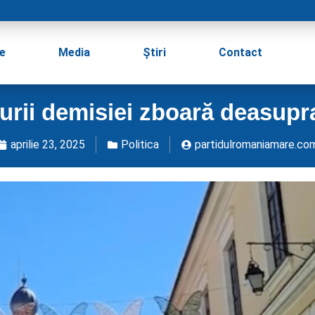
e
Media
Știri
Contact
turii demisiei zboară deasupr
aprilie 23, 2025
Politica
partidulromaniamare.co