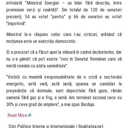
intitulată ”Ministrul Energiei – un lider fără direcţie, între
promisiuni verzi şi realităţi”. Din totalul de 120 de senatori
prezenţi, 54 au votat ”pentru” şi 66 de senatori au votat
”împotrivă”.
Ministrul le-a răspuns celor care l-au criticat, arătând că
moţiunea este un exerciţiu democratic.
El a precizat că a făcut apel la măsură în cadrul dezbaterilor, dar
nu s-a gândit că pot exista ”voci în Senatul României care să
mintă românii cu atâta seninătate”.
”Vorbiţi cu maximă iresponsabilitate de o criză a sectorului
energetic, astă vară, astă iarnă, spunea un caniddat la
preşedinţie că domnule, sunt depozitele fără gaze, rămân
oamenii fără gaz şi e frig, e iarnă. Am terminat sezonul rece cu
30% şi ceva grad de umplere”, a mai spus Burduja.
Read More
​ Stiri Politice Interne si Internationale | Realitatea.net