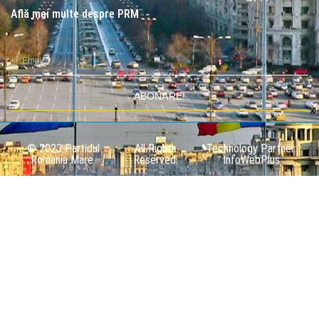
Află mai multe despre PRM
ABONARE!
© 2023 Partidul
All Rights
Technology Partner:
România Mare.
Reserved.
InfoWebPlus