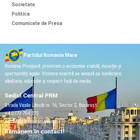
Societate
Politica
Comunicate de Presa
Partidul Romania Mare
România Prosperă: promitem o economie stabilă, inovație și
oportunități egale. Viziunea noastră se axează pe bunăstare,
sănătate, educație și respect față de mediu.
Sediul Central PRM
Strada Vasile Lăscăr nr. 16, Sector 2, București
+4 0773 704 275
centru@partidulromaniamare.ro
Rămânem în contact!