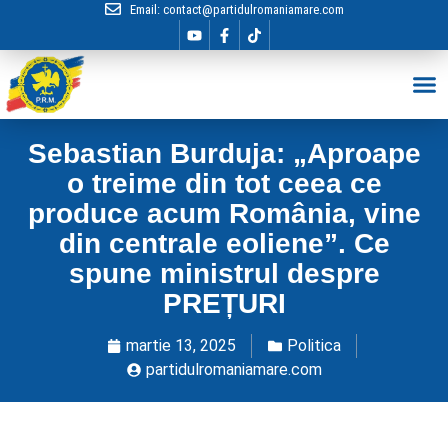
Email:
contact@partidulromaniamare.com
Hai în Echip
Sebastian Burduja: „Aproape
o treime din tot ceea ce
produce acum România, vine
din centrale eoliene”. Ce
spune ministrul despre
PREȚURI
martie 13, 2025
Politica
partidulromaniamare.com