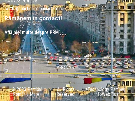
+4 0773 704 275
centru@partidulromaniamare.ro
Rămânem în contact!
Află mai multe despre PRM
ABONARE!
© 2023 Partidul
All Rights
Technology Partner:
România Mare.
Reserved.
InfoWebPlus