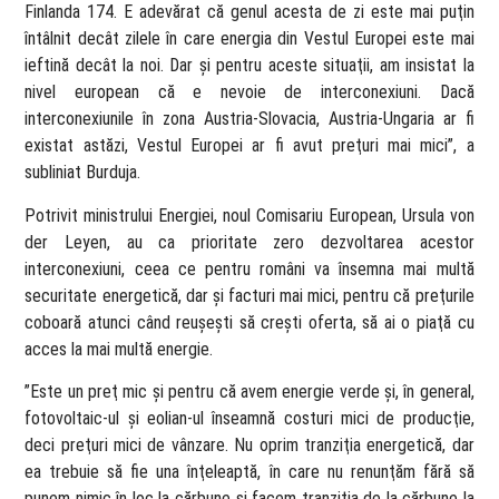
Finlanda 174. E adevărat că genul acesta de zi este mai puţin
întâlnit decât zilele în care energia din Vestul Europei este mai
ieftină decât la noi. Dar şi pentru aceste situaţii, am insistat la
nivel european că e nevoie de interconexiuni. Dacă
interconexiunile în zona Austria-Slovacia, Austria-Ungaria ar fi
existat astăzi, Vestul Europei ar fi avut preţuri mai mici”, a
subliniat Burduja.
Potrivit ministrului Energiei, noul Comisariu European, Ursula von
der Leyen, au ca prioritate zero dezvoltarea acestor
interconexiuni, ceea ce pentru români va însemna mai multă
securitate energetică, dar şi facturi mai mici, pentru că preţurile
coboară atunci când reuşeşti să creşti oferta, să ai o piaţă cu
acces la mai multă energie.
”Este un preţ mic şi pentru că avem energie verde şi, în general,
fotovoltaic-ul şi eolian-ul înseamnă costuri mici de producţie,
deci preţuri mici de vânzare. Nu oprim tranziţia energetică, dar
ea trebuie să fie una înţeleaptă, în care nu renunţăm fără să
punem nimic în loc la cărbune şi facem tranziţia de la cărbune la