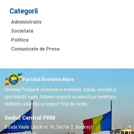
Categorii
Administrativ
Societate
Politica
Comunicate de Presa
Partidul Romania Mare
România Prosperă: promitem o economie stabilă, inovație și
oportunități egale. Viziunea noastră se axează pe bunăstare,
sănătate, educație și respect față de mediu.
Sediul Central PRM
Strada Vasile Lăscăr nr. 16, Sector 2, București