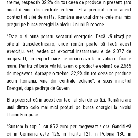
treime, respectiv 32,2% din tot ceea ce produce în prezent țara
noastră vine din centrale eoliene. El a precizat că în acest
context al zilei de astăzi, România are unul dintre cele mai mici
preţuri pe bursa energiei la nivelul Uniunii Europene.
”Este o zi bună pentru sectorul energetic. Dacă vă uitaţi pe
site-ul transelectrica.ro, orice român poate să facă acest
exerciţiu, veţi vedea că exportul instantaneu e de 2.377 de
megawatt, un export care se încadrează la o valoare foarte
mare. Pentru că bate vântul, avem o producţie eoliană de 2.665
de megawatt. Aproape o treime, 32,2% din tot ceea ce produce
acum România, vine din centrale eoliene”, a spus ministrul
Energiei, după şedinţa de Guvern.
El a precizat că în acest context al zilei de astăzi, România are
unul dintre cele mai mici preţuri pe bursa energiei la nivelul
Uniunii Europene.
”Suntem în top 5, cu 85,2 euro per megawatt / ora. Gândiţi-vă
că în Germania este 125, în Franţa 121, în Polonia 130, în