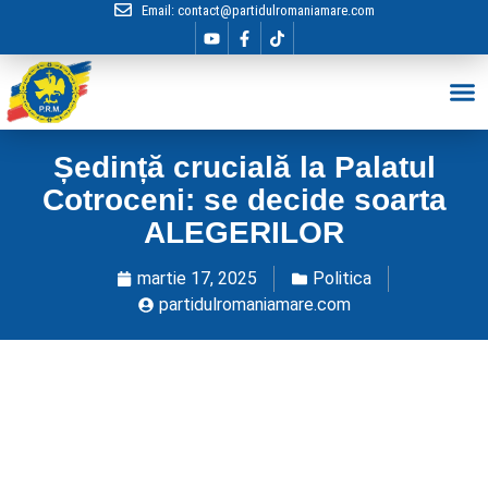
Email:
contact@partidulromaniamare.com
Hai în Echip
Ședință crucială la Palatul
Cotroceni: se decide soarta
ALEGERILOR
martie 17, 2025
Politica
partidulromaniamare.com