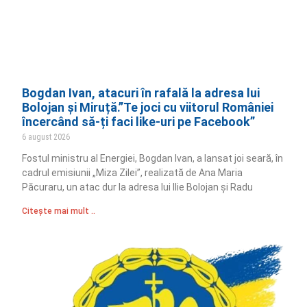
Bogdan Ivan, atacuri în rafală la adresa lui
Bolojan și Miruță.”Te joci cu viitorul României
încercând să-ți faci like-uri pe Facebook”
6 august 2026
Fostul ministru al Energiei, Bogdan Ivan, a lansat joi seară, în
cadrul emisiunii „Miza Zilei”, realizată de Ana Maria
Păcuraru, un atac dur la adresa lui Ilie Bolojan și Radu
Citește mai mult ..