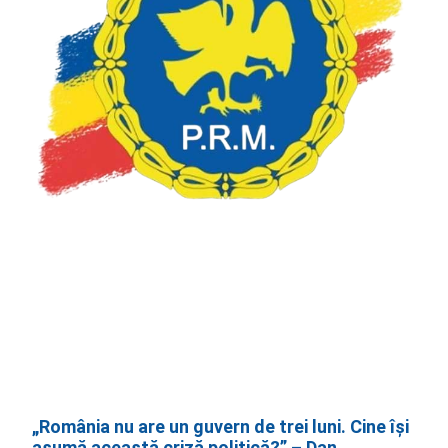
„România nu are un guvern de trei luni. Cine își
asumă această criză politică?” – Dan