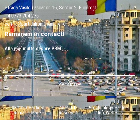
Strada Vasile Lăscăr nr. 16, Sector 2, București
+4 0773 704 275
centru@partidulromaniamare.ro
Rămânem în contact!
Află mai multe despre PRM
ABONARE!
© 2023 Partidul
All Rights
Technology Partner:
România Mare.
Reserved.
InfoWebPlus