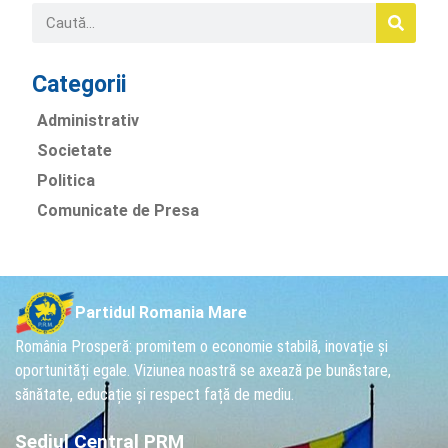
Categorii
Administrativ
Societate
Politica
Comunicate de Presa
Partidul Romania Mare
România Prosperă: promitem o economie stabilă, inovație și
oportunități egale. Viziunea noastră se axează pe bunăstare,
sănătate, educație și respect față de mediu.
Sediul Central PRM