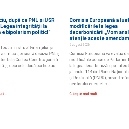
ciu, după ce PNL și USR
Comisia Europeană a luat 
Legea integrității la
modificările la legea
e bipolarism politic!”
decarbonizării.„Vom anal
atenție aceste amendam
6 august 2026
 fost ministru al Finanțelor și
a criticat joi seară decizia PNL și
Comisia Europeană va evalua d
testa la Curtea Constituțională
modificările aduse de Parlamen
tății, deși cele două partide au
la legea decarbonizării pot afect
jalonului 114 din Planul Național
și Reziliență (PNRR), privind ref
sectorului energetic
lt ..
Citește mai mult ..