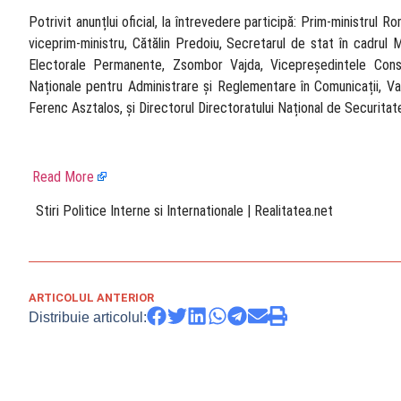
Potrivit anunțlui oficial, la întrevedere participă: Prim-ministrul 
viceprim-ministru, Cătălin Predoiu, Secretarul de stat în cadrul Mi
Electorale Permanente, Zsombor Vajda, Vicepreședintele Consiliu
Naționale pentru Administrare și Reglementare în Comunicații, Val
Ferenc Asztalos, și Directorul Directoratului Național de Securita
Read More
​ Stiri Politice Interne si Internationale | Realitatea.net
ARTICOLUL ANTERIOR
Distribuie articolul: