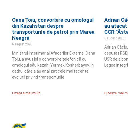
Oana Țoiu, convorbire cu omologul
Adrian Câ
din Kazahstan despre
au atacat 
transporturile de petrol prin Marea
CCR:”Ăsta 
Neagră
6 august 2026
6 august 2026
Adrian Câciu,
Ministrul interimar al Afacerilor Externe, Oana
deputat PSD, 
Țoiu, a avut joi o convorbire telefonică cu
USR de a con
omologul său kazah, Yermek Kosherbayev, în
Legea integri
cadrul căreia au analizat cele mai recente
evoluții privind transporturile
Citește mai mult ..
Citește mai mu