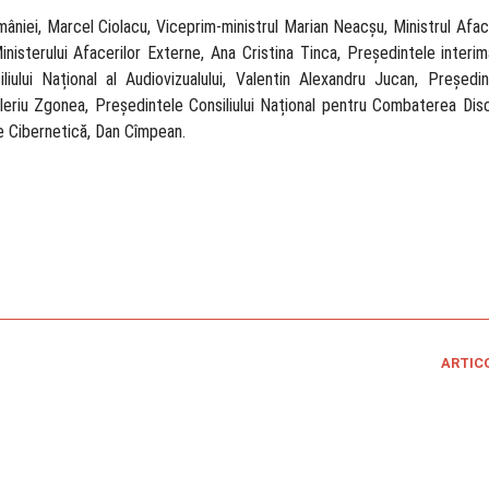
României, Marcel Ciolacu, Viceprim-ministrul Marian Neacșu, Ministrul Aface
nisterului Afacerilor Externe, Ana Cristina Tinca, Președintele interima
lui Național al Audiovizualului, Valentin Alexandru Jucan, Președint
eriu Zgonea, Președintele Consiliului Național pentru Combaterea Discr
te Cibernetică, Dan Cîmpean.
ARTIC