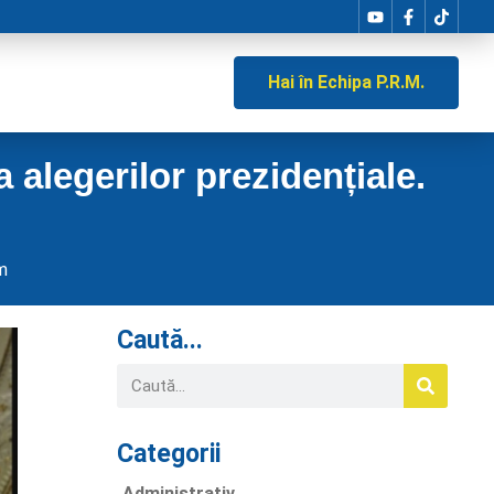
Hai în Echipa P.R.M.
 alegerilor prezidențiale.
m
Caută...
Categorii
Administrativ