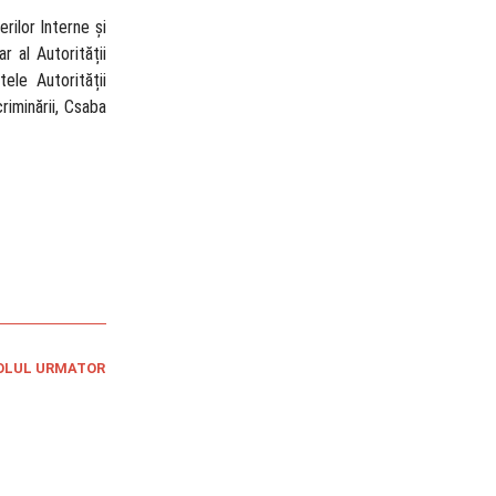
rilor Interne și
r al Autorității
ele Autorității
iminării, Csaba
OLUL URMATOR