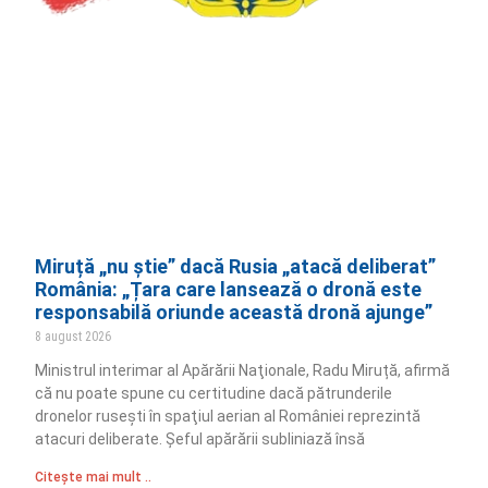
Miruță „nu știe” dacă Rusia „atacă deliberat”
România: „Țara care lansează o dronă este
responsabilă oriunde această dronă ajunge”
8 august 2026
Ministrul interimar al Apărării Naţionale, Radu Miruță, afirmă
că nu poate spune cu certitudine dacă pătrunderile
dronelor ruseşti în spaţiul aerian al României reprezintă
atacuri deliberate. Șeful apărării subliniază însă
Citește mai mult ..