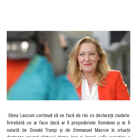
​ Elena Lasconi continuă să se facă de râs cu declarații ciudate.
Întrebată ce ar face dacă ar fi președintele României și ar fi
sunată de Donald Trump și de Emmanuel Macron în situații