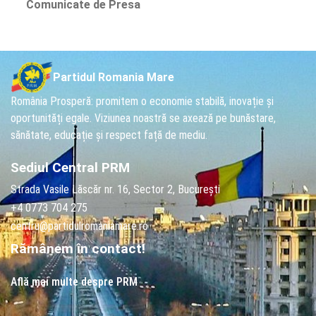
Comunicate de Presa
Partidul Romania Mare
România Prosperă: promitem o economie stabilă, inovație și
oportunități egale. Viziunea noastră se axează pe bunăstare,
sănătate, educație și respect față de mediu.
Sediul Central PRM
Strada Vasile Lăscăr nr. 16, Sector 2, București
+4 0773 704 275
centru@partidulromaniamare.ro
Rămânem în contact!
Află mai multe despre PRM