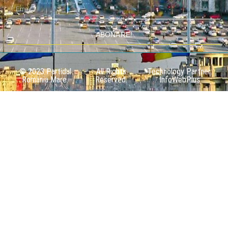
ABONARE!
© 2023 Partidul
All Rights
Technology Partner:
România Mare.
Reserved.
InfoWebPlus