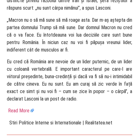
distincte privind războiul dintre Iran și Israel, șefa reziștilor a
răspuns scurt: „nu sunt cârpa nimănui”, a spus Lasconi.
„Macron nu o să mă sune să mă roage asta. Dar m-aș aștepta din
partea domnului Trump să mă sune. Dar domnul Macron nu cred
că o va face. Eu întotdeauna voi lua deciziile care sunt bune
pentru România. În niciun caz nu voi fi păpușa vreunui lider,
indiferent cât de musculos ar fi.
Eu cred că România are nevoie de un lider puternic, de un lider
cu coloană vertebrală. E important caracterul pe care-l are
viitorul președinte, buna-credință și dacă va fi să nu-i intimidabil
de către cineva. Eu nu sunt. Eu am curaj să zic verde în față
exact ce simt și nu voi fi – cum se zice în popor – o cârpă”, a
declarat Lasconi la un post de radio.
Read More
​ Stiri Politice Interne si Internationale | Realitatea.net