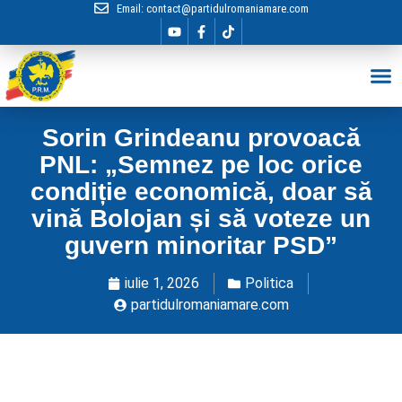
Email:
contact@partidulromaniamare.com
Hai în Echip
Sorin Grindeanu provoacă
PNL: „Semnez pe loc orice
condiție economică, doar să
vină Bolojan și să voteze un
guvern minoritar PSD”
iulie 1, 2026
Politica
partidulromaniamare.com