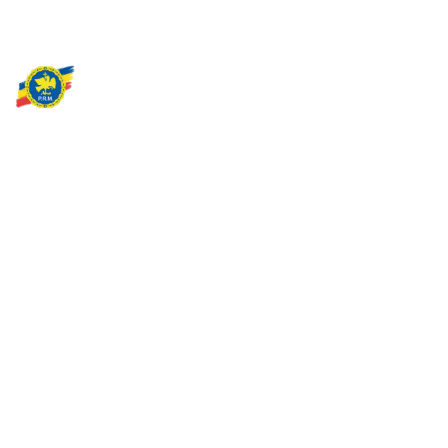
Partidul Romania Mare
România Prosperă: promitem o economie stabilă, inovație și
oportunități egale. Viziunea noastră se axează pe bunăstare,
sănătate, educație și respect față de mediu.
Sediul Central PRM
Strada Vasile Lăscăr nr. 16, Sector 2, București
+4 0773 704 275
centru@partidulromaniamare.ro
Rămânem în contact!
Află mai multe despre PRM