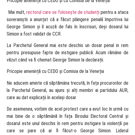
Pricopie amenință cu CEDO și cu Comisia de la Veneția.
Mai mult,
rectorul care se folosește de studenți
pentru a ataca
suveraniștii a anunțat că a făcut plângere penală împotriva lui
George Simion și îl acuză de fals în înscrisuri, deși dosarul lui
Simion a fost validat de CCR.
La Parchetul General mai este deschis un dosar penal in rem
pentru presupuse fapte de instigare publică. Acum rămâne de
văzut când va fi chemat George Simion la declarații.
Pricopie amenință cu CEDO și Comisia de la Veneția
Ne aducem aminte că săptămâna trecută, în fața procurorilor de
la Parchetul General, au ajuns și alți membri ai partidului AUR,
care au dat explicații în același dosar.
De asemenea, vorbim de acel protest care a avut loc în urmă cu
mai bine de o săptămână în fața Biroului Electoral Central și
dosarul este unul deschis în rem pentru instigare la violență pe
care se pare că ar fi făcut-o George Simion. Liderul