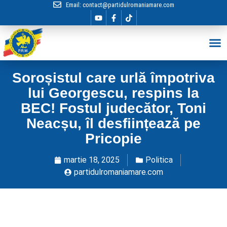
Email:
contact@partidulromaniamare.com
Hai în Echip
Soroșistul care urlă împotriva
lui Georgescu, respins la
BEC! Fostul judecător, Toni
Neacșu, îl desființează pe
Pricopie
martie 18, 2025
Politica
partidulromaniamare.com