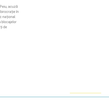
 Peiu, acuză
 birocrație în
 național.
 blocajelor
ți de
ămânem în contact!
flă mai multe despre PRM
ABONARE!
ie-uri