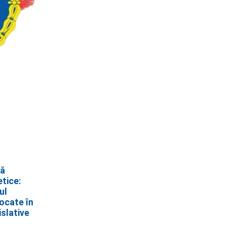
că
etice:
ul
ocate în
islative