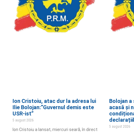
Ion Cristoiu, atac dur la adresa lui
Bolojan a 
Ilie Bolojan:”Guvernul demis este
acasă și 
USR-ist”
condițion
declarații
5 august 2026
5 august 2026
Ion Cristoiu a lansat, miercuri seară, în direct