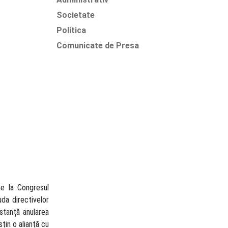
Societate
Politica
Comunicate de Presa
te la Congresul
da directivelor
stanță anularea
țin o alianță cu