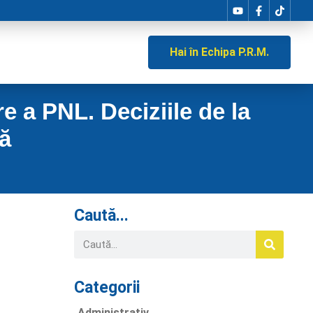
Hai în Echipa P.R.M.
 a PNL. Deciziile de la
ță
Caută...
Categorii
Administrativ