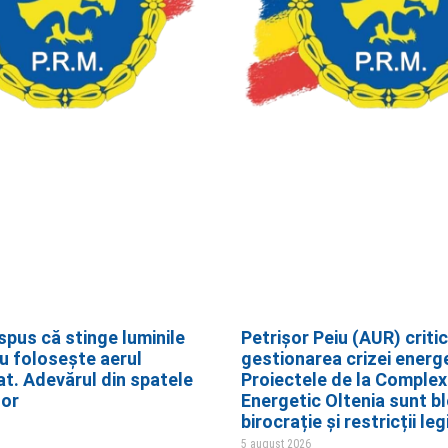
spus că stinge luminile
Petrișor Peiu (AUR) criti
nu folosește aerul
gestionarea crizei energ
at. Adevărul din spatele
Proiectele de la Complex
lor
Energetic Oltenia sunt bl
birocrație și restricții leg
5 august 2026