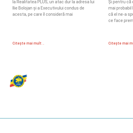
la Realitatea PLUS, un atac dur la adresa lui
Și pentru că
Ilie Bolojan și a Executivului condus de
mai probabil 
acesta, pe care îl consideră mai
că el ne-a sp
ce face prem
Citește mai mult ..
Citește mai mu
Partidul Romania Mare
România Prosperă: promitem o economie stabilă, inovație și oportu
egale. Viziunea noastră se axează pe bunăstare, sănătate, educați
față de mediu.
© 2023 Partidul România Mare.
All Rights Reserved.