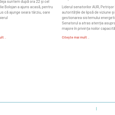
 deja suntem după ora 22 și cel
Ilie Bolojan a ajuns acasă, pentru
Liderul senatorilor AUR, Petrișor
us că ajunge seara târziu, oare
autoritățile de lipsă de viziune și
ierul
gestionarea sistemului energetic
Senatorul a atras atenția asupra
majore în privința noilor capacită
lt ..
Citește mai mult ..
Sediul Central PRM
R
Strada Vasile Lăscăr nr. 16, Sector 2, București
nități
A
+4 0773 704 275
e și respect
centru@partidulromaniamare.ro
Polica de Confidențialitate
Politică Cook