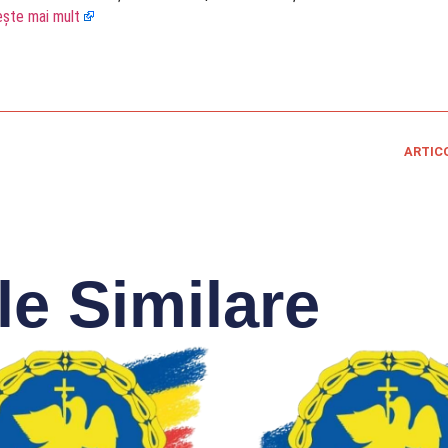
ește mai mult
ARTIC
le Similare