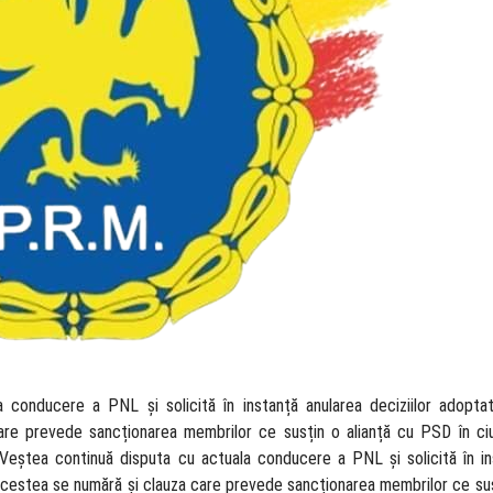
 conducere a PNL și solicită în instanță anularea deciziilor adopta
care prevede sancționarea membrilor ce susțin o alianță cu PSD în ciu
 Veștea continuă disputa cu actuala conducere a PNL și solicită în in
e acestea se numără și clauza care prevede sancționarea membrilor ce sus