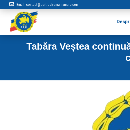
Email:
contact@partidulromaniamare.com
Despr
Tabăra Veștea continuă
c