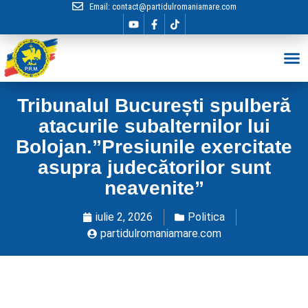
Email:
contact@partidulromaniamare.com
Hai în Echip
Tribunalul București spulberă
atacurile subalternilor lui
Bolojan.”Presiunile exercitate
asupra judecătorilor sunt
neavenite”
iulie 2, 2026
Politica
partidulromaniamare.com