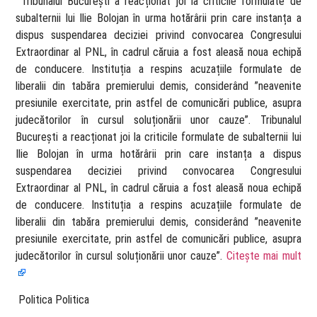
​ Tribunalul București a reacționat joi la criticile formulate de
subalternii lui Ilie Bolojan în urma hotărârii prin care instanța a
dispus suspendarea deciziei privind convocarea Congresului
Extraordinar al PNL, în cadrul căruia a fost aleasă noua echipă
de conducere. Instituția a respins acuzațiile formulate de
liberalii din tabăra premierului demis, considerând ”neavenite
presiunile exercitate, prin astfel de comunicări publice, asupra
judecătorilor în cursul soluționării unor cauze”. Tribunalul
București a reacționat joi la criticile formulate de subalternii lui
Ilie Bolojan în urma hotărârii prin care instanța a dispus
suspendarea deciziei privind convocarea Congresului
Extraordinar al PNL, în cadrul căruia a fost aleasă noua echipă
de conducere. Instituția a respins acuzațiile formulate de
liberalii din tabăra premierului demis, considerând ”neavenite
presiunile exercitate, prin astfel de comunicări publice, asupra
judecătorilor în cursul soluționării unor cauze”.
Citește mai mult
​ Politica Politica