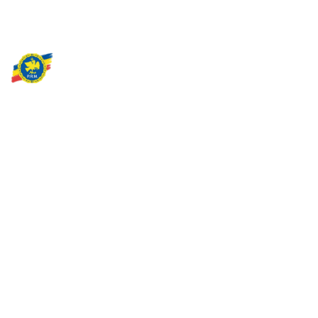
Partidul Romania Mare
România Prosperă: promitem o economie stabilă, inovație și
oportunități egale. Viziunea noastră se axează pe bunăstare,
sănătate, educație și respect față de mediu.
Sediul Central PRM
Strada Vasile Lăscăr nr. 16, Sector 2, București
+4 0773 704 275
centru@partidulromaniamare.ro
Rămânem în contact!
Află mai multe despre PRM