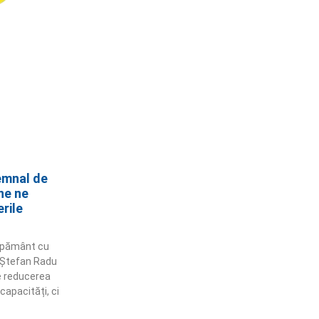
emnal de
ne ne
erile
e pământ cu
i! Ștefan Radu
e reducerea
apacități, ci