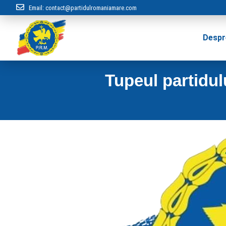
Email:
contact@partidulromaniamare.com
Despr
Tupeul partidu