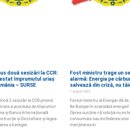
us două sesizări la CCR:
Fost ministru trage un s
estat împrumutul uriaș
alarmă: Energia pe cărbu
omânia – SURSE
salvează din criză, nu tăi
7 august 2026
ncă 2 sesizări la CCR privind
Fostul ministru al Energiei dă d
ificare a acordului de împrumut
Ilie Bolojan în scandalul energie
ia și Banca Internațională
Oprea susține că soluția nu est
strucție și Dezvoltare și legea
consumului sau închiderea unor c
area strategiei
menținerea în