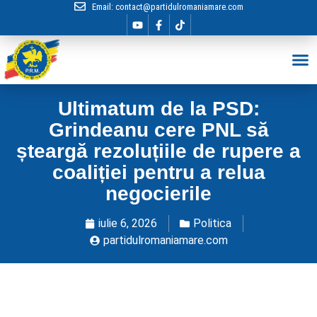
Email:
contact@partidulromaniamare.com
Hai în Echip
Ultimatum de la PSD:
Grindeanu cere PNL să
șteargă rezoluțiile de rupere a
coaliției pentru a relua
negocierile
iulie 6, 2026
Politica
partidulromaniamare.com