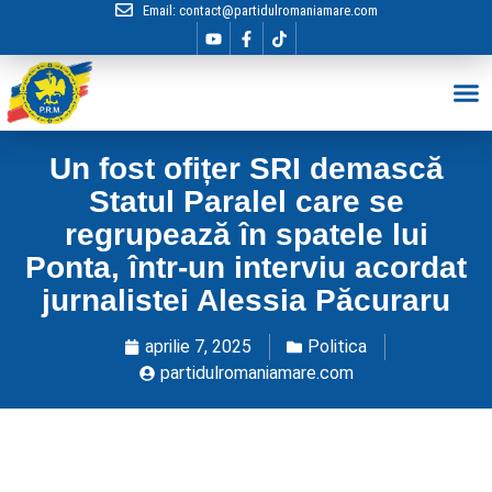
Email:
contact@partidulromaniamare.com
Hai în Echip
Un fost ofițer SRI demască
Statul Paralel care se
regrupează în spatele lui
Ponta, într-un interviu acordat
jurnalistei Alessia Păcuraru
aprilie 7, 2025
Politica
partidulromaniamare.com