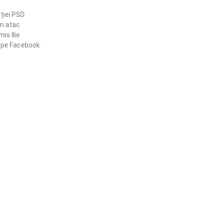
ației PSD
un atac
is Ilie
ă pe Facebook.
ămânem în contact!
flă mai multe despre PRM