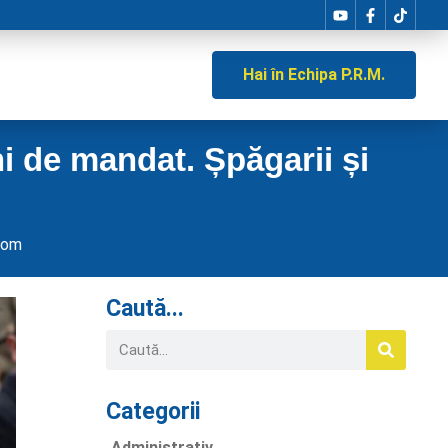
Hai în Echipa P.R.M.
i de mandat. Șpăgarii și
com
Caută...
Categorii
Administrativ