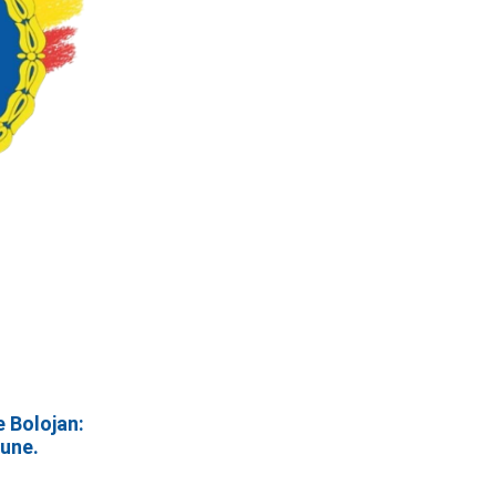
ie Bolojan:
iune.