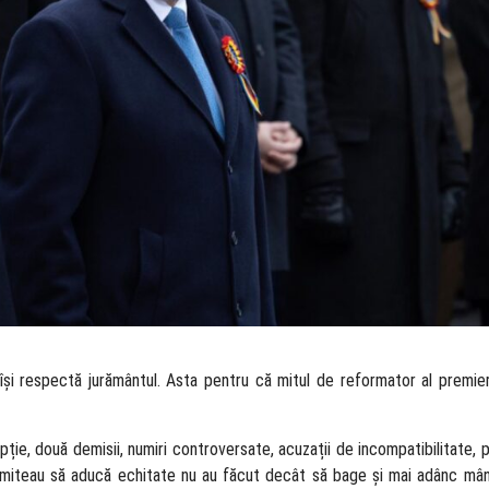
ă își respectă jurământul. Asta pentru că mitul de reformator al premier
ție, două demisii, numiri controversate, acuzații de incompatibilitate,
romiteau să aducă echitate nu au făcut decât să bage și mai adânc mân