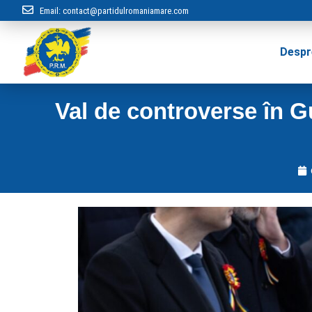
Email:
contact@partidulromaniamare.com
Despr
Val de controverse în G