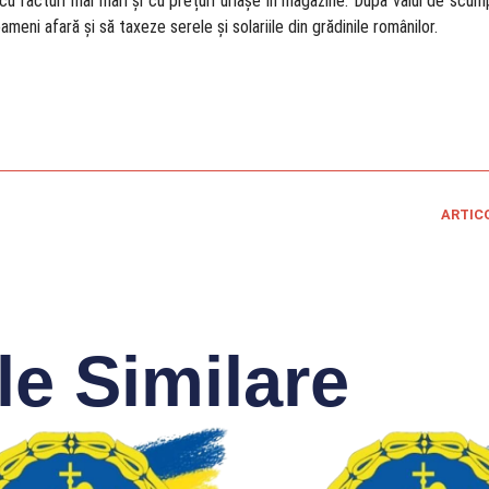
e, cu facturi mai mari și cu prețuri uriașe în magazine. După valul de scum
meni afară și să taxeze serele și solariile din grădinile românilor.
ARTIC
le Similare