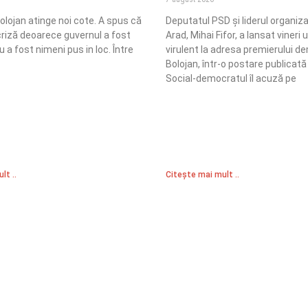
 Bolojan atinge noi cote. A spus că
Deputatul PSD și liderul organiz
criză deoarece guvernul a fost
Arad, Mihai Fifor, a lansat vineri 
u a fost nimeni pus in loc. Între
virulent la adresa premierului dem
Bolojan, într-o postare publicat
Social-democratul îl acuză pe
lt ..
Citește mai mult ..
Sediul Central PRM
R
Strada Vasile Lăscăr nr. 16, Sector 2, București
nități
A
+4 0773 704 275
e și respect