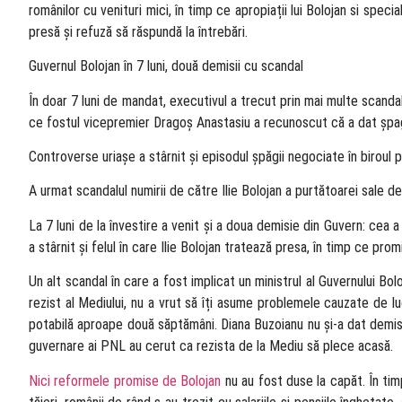
românilor cu venituri mici, în timp ce apropiații lui Bolojan si speci
presă și refuză să răspundă la întrebări.
Guvernul Bolojan în 7 luni, două demisii cu scandal
În doar 7 luni de mandat, executivul a trecut prin mai multe scandal
ce fostul vicepremier Dragoș Anastasiu a recunoscut că a dat șp
Controverse uriașe a stârnit și episodul șpăgii negociate în biroul p
A urmat scandalul numirii de către Ilie Bolojan a purtătoarei sale d
La 7 luni de la învestire a venit și a doua demisie din Guvern: cea 
a stârnit și felul în care Ilie Bolojan tratează presa, în timp ce pro
Un alt scandal în care a fost implicat un ministrul al Guvernului Bol
rezist al Mediului, nu a vrut să îți asume problemele cauzate de l
potabilă aproape două săptămâni. Diana Buzoianu nu și-a dat demisi
guvernare ai PNL au cerut ca rezista de la Mediu să plece acasă.
Nici reformele promise de Bolojan
nu au fost duse la capăt. În ti