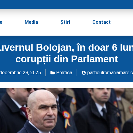
e
Media
Știri
Contact
uvernul Bolojan, în doar 6 lun
corupții din Parlament
decembrie 28, 2025
Politica
partidulromaniamare.