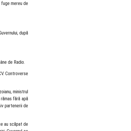
jan fuge mereu de
Guvernului, după
omâne de Radio.
 CV. Controverse
oianu, ministrul
u rămas fără apă
iv partenerii de
ice au scăpat de