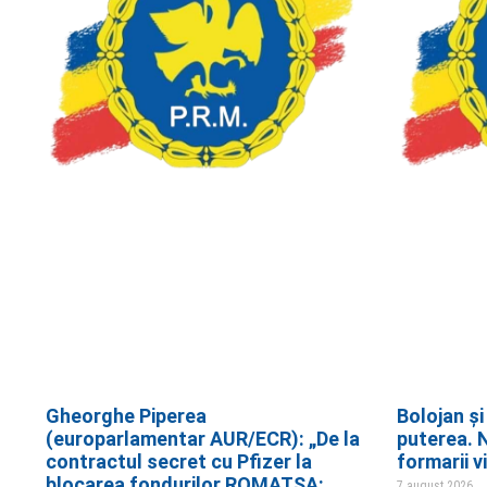
Gheorghe Piperea
Bolojan și
(europarlamentar AUR/ECR): „De la
puterea. N
contractul secret cu Pfizer la
formarii v
blocarea fondurilor ROMATSA:
7 august 2026