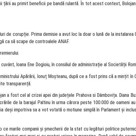
alii țării au primit beneficii pe bandă rulantă. În tot acest context, Bolo
uri de corupție. Prima demisie a avut loc la doar o lună de la instalarea 
agă ca să scape de controalele ANAF.
remierului.
e cuvânt, Ioana Ene Dogioiu, în consiliul de administrație al Societății R
a ministrului Apărării, Ionuț Moșteanu, după ce a fost prins că a mințit în
mite transparență.
ojan a fost cel al crizei apei din județele Prahova si Dâmbovița. Diana Buz
ucrările de la barajul Paltinu în urma cărora peste 100.000 de oameni a
a deși impotriva sa a vot votată o motiune simplă în Parlament și inclus
mp ce marile companii și șmecherii de la stat cu legături politice putern