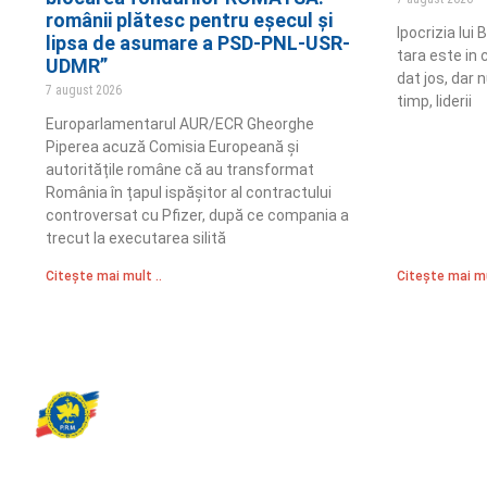
românii plătesc pentru eșecul și
Ipocrizia lui
lipsa de asumare a PSD-PNL-USR-
tara este in 
UDMR”
dat jos, dar n
7 august 2026
timp, liderii
Europarlamentarul AUR/ECR Gheorghe
Piperea acuză Comisia Europeană și
autoritățile române că au transformat
România în țapul ispășitor al contractului
controversat cu Pfizer, după ce compania a
trecut la executarea silită
Citește mai mult ..
Citește mai mu
Partidul Romania Mare
România Prosperă: promitem o economie stabilă, inovație și oportu
egale. Viziunea noastră se axează pe bunăstare, sănătate, educați