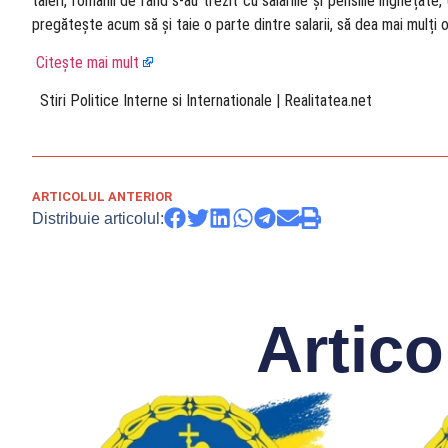
tăieri, românii de rând s-au trezit cu salariile și pensiile înghețat
pregătește acum să și taie o parte dintre salarii, să dea mai mulți oa
Citește mai mult
​ Stiri Politice Interne si Internationale | Realitatea.net
ARTICOLUL ANTERIOR
Distribuie articolul:
Artico