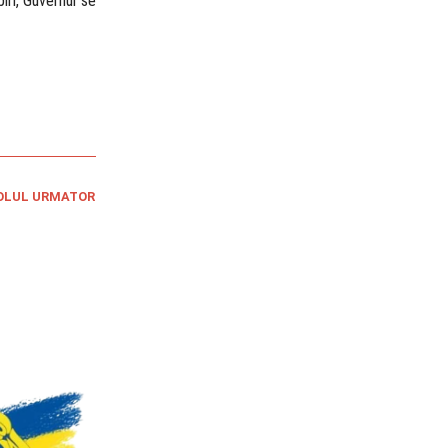
piri, Guvernul se
OLUL URMATOR