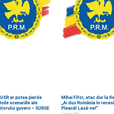
 USR ar putea pierde
Mihai Fifor, atac dur la Il
oile scenariile ale
„Ai dus România în reces
iitorului guvern – SURSE
Pleacă! Lasă-ne!”
7 august 2026