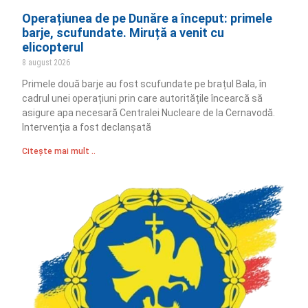
Operațiunea de pe Dunăre a început: primele
barje, scufundate. Miruță a venit cu
elicopterul
8 august 2026
Primele două barje au fost scufundate pe brațul Bala, în
cadrul unei operațiuni prin care autoritățile încearcă să
asigure apa necesară Centralei Nucleare de la Cernavodă.
Intervenția a fost declanșată
Citește mai mult ..