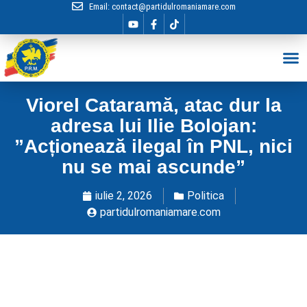
Email:
contact@partidulromaniamare.com
Hai în Echip
Viorel Cataramă, atac dur la
adresa lui Ilie Bolojan:
”Acționează ilegal în PNL, nici
nu se mai ascunde”
iulie 2, 2026
Politica
partidulromaniamare.com