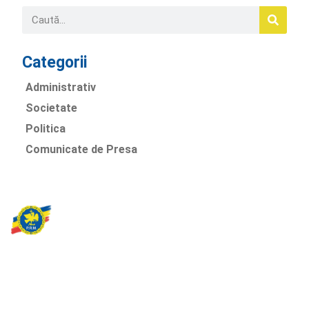
Categorii
Administrativ
Societate
Politica
Comunicate de Presa
Partidul Romania Mare
România Prosperă: promitem o economie stabilă, inovație și
oportunități egale. Viziunea noastră se axează pe bunăstare,
sănătate, educație și respect față de mediu.
Sediul Central PRM