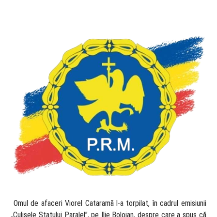
​ Omul de afaceri Viorel Cataramă l-a torpilat, în cadrul emisiunii
„Culisele Statului Paralel”, pe Ilie Bolojan, despre care a spus că