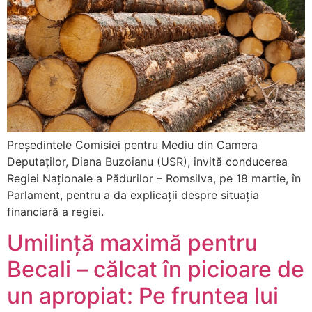
Președintele Comisiei pentru Mediu din Camera
Deputaților, Diana Buzoianu (USR), invită conducerea
Regiei Naționale a Pădurilor – Romsilva, pe 18 martie, în
Parlament, pentru a da explicații despre situația
financiară a regiei.
Umilință maximă pentru
Becali – călcat în picioare de
un apropiat: Pe fruntea lui