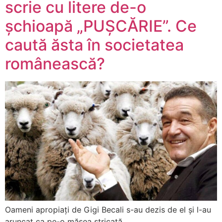
scrie cu litere de-o
șchioapă „PUȘCĂRIE”. Ce
caută ăsta în societatea
românească?
Oameni apropiați de Gigi Becali s-au dezis de el și l-au
aruncat ca pe-o măsea stricată.