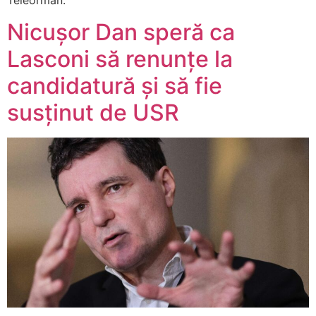
Teleorman.
Nicușor Dan speră ca
Lasconi să renunțe la
candidatură și să fie
susținut de USR