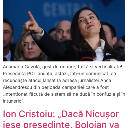
Anamaria Gavrilă, gest de onoare, forță și verticalitate!
Președinta POT anunță, astăzi, într-un comunicat, că
recunoaște atacul lansat la adresa jurnalistei Anca
Alexandrescu din perioada campaniei care a fost
„intenționat făcută de sistem să ne ducă în confuzie și în
întuneric”.
Ion Cristoiu: „Dacă Nicușor
iese președinte, Bolojan va