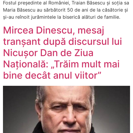
Fostul președinte al României, Traian Băsescu și soția sa
Maria Băsescu au sărbătorit 50 de ani de la căsătorie și
și-au reînoit jurămintele la biserică alături de familie.
Mircea Dinescu, mesaj
tranșant după discursul lui
Nicușor Dan de Ziua
Națională: „Trăim mult mai
bine decât anul viitor”