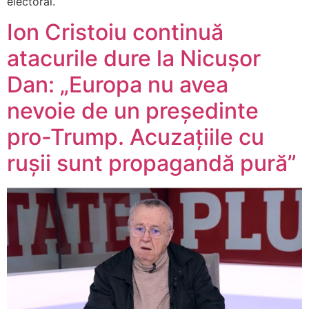
electoral.
Ion Cristoiu continuă
atacurile dure la Nicușor
Dan: „Europa nu avea
nevoie de un președinte
pro-Trump. Acuzațiile cu
rușii sunt propagandă pură”