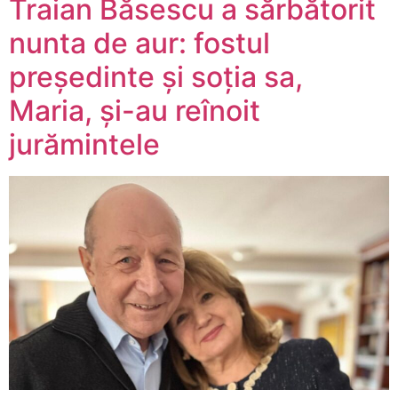
Traian Băsescu a sărbătorit
nunta de aur: fostul
președinte și soția sa,
Maria, și-au reînoit
jurămintele