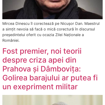
Mircea Dinescu îl corectează pe Nicușor Dan. Maestrul
a simțit nevoia să facă o mică corectură în discursul
președintelui oferit cu ocazia Zilei Naționale a
României.
Fost premier, noi teorii
despre criza apei din
Prahova și Dâmbovița:
Golirea barajului ar putea fi
un exepriment militar