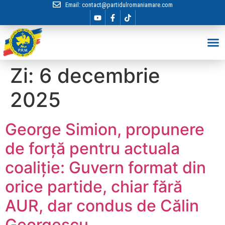
Email:
contact@partidulromaniamare.com
Hai în Echip
Zi:
6 decembrie
2025
George Simion, propunere
de forță pentru actuala
coaliție: Guvern format din
orice partide, chiar fără
AUR, dar condus de Călin
Georgescu