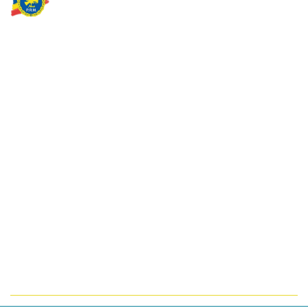
Partidul Romania Mare
România Prosperă: promitem o economie stabilă, inovație și
oportunități egale. Viziunea noastră se axează pe bunăstare,
sănătate, educație și respect față de mediu.
Sediul Central PRM
Strada Vasile Lăscăr nr. 16, Sector 2, București
+4 0773 704 275
centru@partidulromaniamare.ro
Rămânem în contact!
Află mai multe despre PRM
ABONARE!