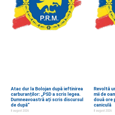
Atac dur la Bolojan după ieftinirea
Revoltă ur
carburanților: „PSD a scris legea.
mii de oa
Dumneavoastră ați scris discursul
două ore p
de după”
caniculă
8 august 2026
8 august 2026