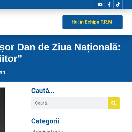
Hai în Echipa P.R.M.
șor Dan de Ziua Națională:
itor”
com
Caută...
Categorii
Administrativ