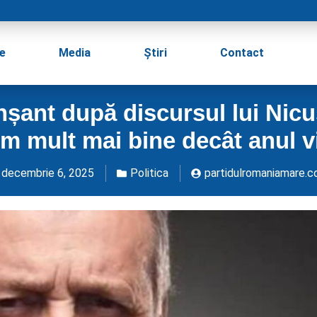
e
Media
Știri
Contact
nșant după discursul lui Nicu
im mult mai bine decât anul vi
decembrie 6, 2025
Politica
partidulromaniamare.