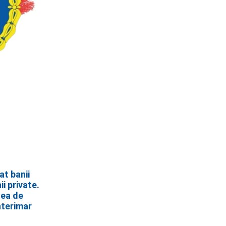
at banii
i private.
tea de
nterimar