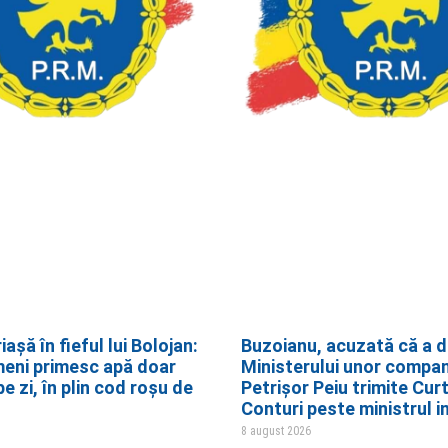
iașă în fieful lui Bolojan:
Buzoianu, acuzată că a d
meni primesc apă doar
Ministerului unor compani
e zi, în plin cod roșu de
Petrișor Peiu trimite Cur
Conturi peste ministrul i
8 august 2026