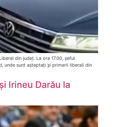
iberal din județ. La ora 17.00, șeful
 unde sunt așteptați și primarii liberali din
i Irineu Darău la