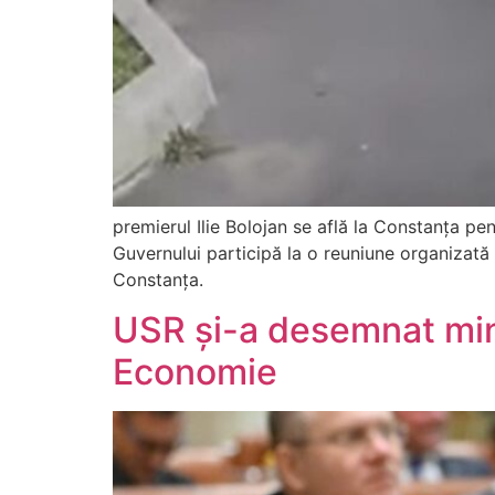
premierul Ilie Bolojan se află la Constanța pent
Guvernului participă la o reuniune organizată l
Constanța.
USR și-a desemnat miniș
Economie