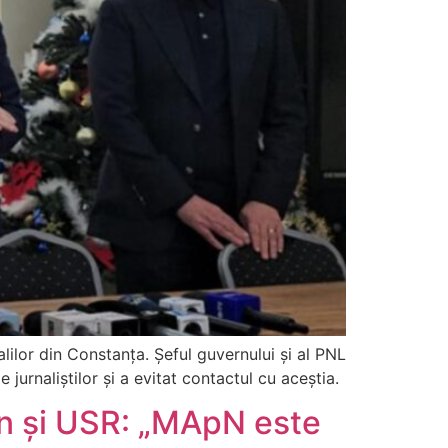
alilor din Constanța. Șeful guvernului și al PNL
e jurnaliștilor și a evitat contactul cu aceștia.
jan și USR: „MApN este