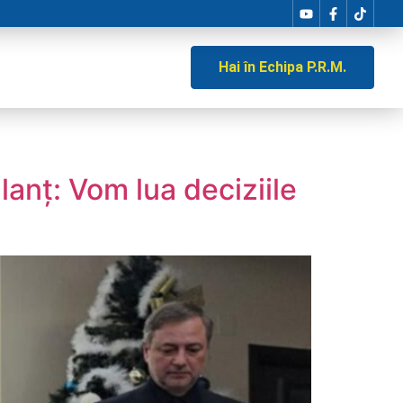
Hai în Echipa P.R.M.
lanț: Vom lua deciziile