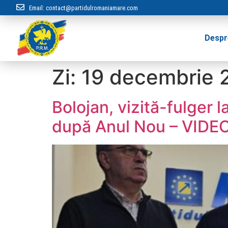
Email:
contact@partidulromaniamare.com
Despr
Zi:
19 decembrie 
Bolojan, vizită-fulger l
după Anul Nou – VIDE