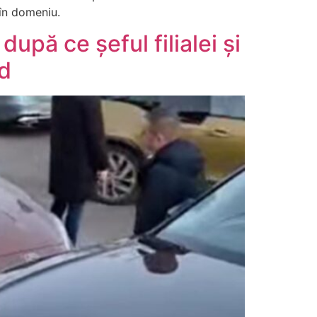
 în domeniu.
după ce șeful filialei și
id