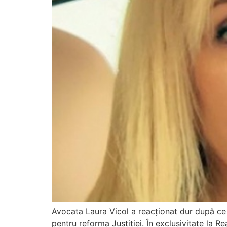
Avocata Laura Vicol a reacționat dur după ce p
pentru reforma Justiției. În exclusivitate la R