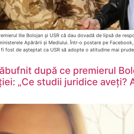
remierul Ilie Bolojan și USR că dau dovadă de lipsă de respo
a ministerele Apărării și Mediului. Într-o postare pe Facebook
r fi fost de așteptat ca USR să adopte o atitudine mai prud
răbufnit după ce premierul Bol
iei: „Ce studii juridice aveți? 