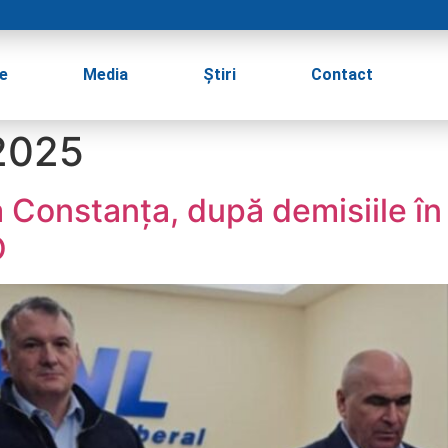
e
Media
Știri
Contact
2025
a Constanța, după demisiile în 
O