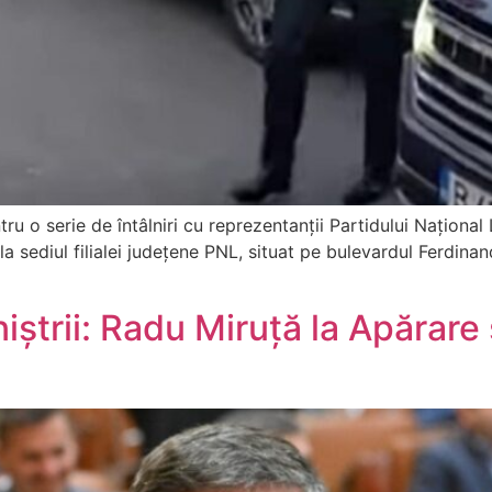
ru o serie de întâlniri cu reprezentanții Partidului Național L
a sediul filialei județene PNL, situat pe bulevardul Ferdinand,
trii: Radu Miruță la Apărare ș