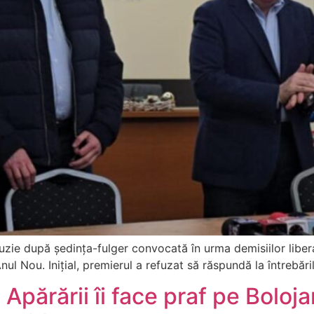
luzie după ședința-fulger convocată în urma demisiilor liber
ul Nou. Inițial, premierul a refuzat să răspundă la întrebăril
 Apărării îi face praf pe Bolo