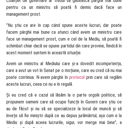
Coaliției de guvernare ar trebui să găsească pârghii mai bune
pentru ca un ministru să poată fi demis dacă face un
management prost.
”Nu știu ce are în cap când spune aceste lucruri, dar poate
facem pârghii mai bune ca atunci când avem un ministru care
face un management prost, cum e cel de la Mediu, să poată fi
schimbat chiar dacă se opune partidul din care provine, fiindcă în
acest moment suntem în această situație.
Avem un ministru al Mediului care și-a dovedit incompetența,
care a avut un vot în Senat pe o moțiune, care eu cred că nu mai
poate continua. N-avem pârghii în
protocol
prin care să reglăm
aceste lucruri, ceea ce nu e în regulă.
Și eu cred că e cazul să lăsăm la o parte orgolii politice, să
propunem oameni care să ocupe funcții în Guvern care știu ce
au de făcut și nu să se specializeze la locul de muncă și să
învețe să fie miniștri după ce au depus jurământul, așa cum e la
Mediu și după aceea lucrurile, sigur, vor merge mai bine”, a