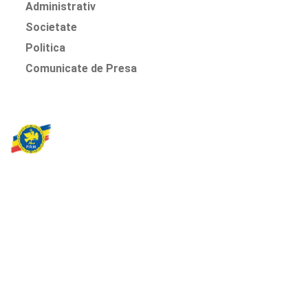
Administrativ
Societate
Politica
Comunicate de Presa
Partidul Romania Mare
România Prosperă: promitem o economie stabilă, inovație și
oportunități egale. Viziunea noastră se axează pe bunăstare,
sănătate, educație și respect față de mediu.
Sediul Central PRM
Strada Vasile Lăscăr nr. 16, Sector 2, București
+4 0773 704 275
centru@partidulromaniamare.ro
Rămânem în contact!