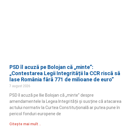
PSD îl acuză pe Bolojan că „minte”:
„Contestarea Legii Integrității la CCR riscă să
lase România fără 771 de milioane de euro”
7 august 2026
PSD îl acuză pe Ilie Bolojan că „minte” despre
amendamentele la Legea Integrității și susține că atacarea
actului normativ la Curtea Constituțională ar putea pune în
pericol fonduri europene de
Citește mai mult ..