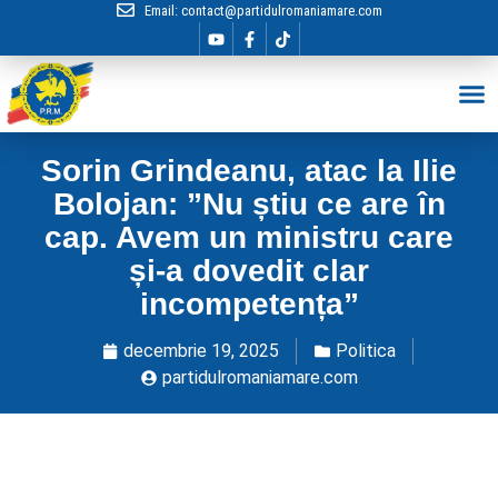
Email:
contact@partidulromaniamare.com
Hai în Echip
Sorin Grindeanu, atac la Ilie
Bolojan: ”Nu știu ce are în
cap. Avem un ministru care
și-a dovedit clar
incompetența”
decembrie 19, 2025
Politica
partidulromaniamare.com