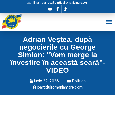
Email:
contact@partidulromaniamare.com
Hai în Echip
Adrian Veștea, după
negocierile cu George
Simion: ”Vom merge la
învestire în această seară”-
VIDEO
iunie 22, 2026
Politica
partidulromaniamare.com