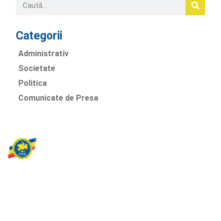
Categorii
Administrativ
Societate
Politica
Comunicate de Presa
Partidul Romania Mare
România Prosperă: promitem o economie stabilă, inovație și
oportunități egale. Viziunea noastră se axează pe bunăstare,
sănătate, educație și respect față de mediu.
Sediul Central PRM