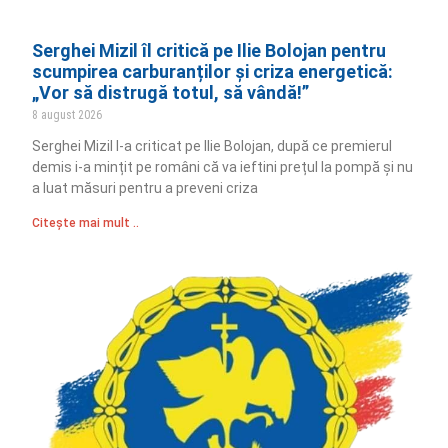
Serghei Mizil îl critică pe Ilie Bolojan pentru
scumpirea carburanților și criza energetică:
„Vor să distrugă totul, să vândă!”
8 august 2026
Serghei Mizil l-a criticat pe Ilie Bolojan, după ce premierul
demis i-a mințit pe români că va ieftini prețul la pompă și nu
a luat măsuri pentru a preveni criza
Citește mai mult ..