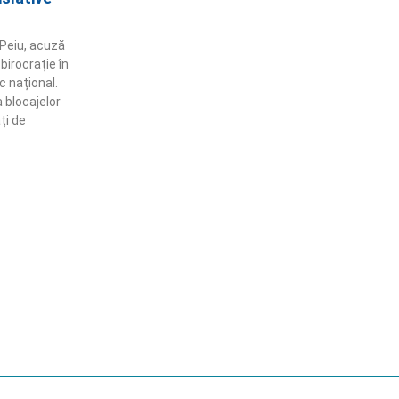
 Peiu, acuză
 birocrație în
 național.
 blocajelor
ți de
ămânem în contact!
flă mai multe despre PRM
ABONARE!
ie-uri