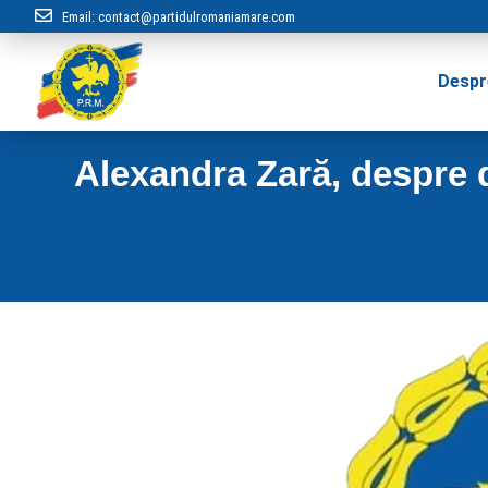
Email:
contact@partidulromaniamare.com
Despr
Alexandra Zară, despre d