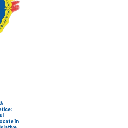
că
etice:
ul
ocate în
islative