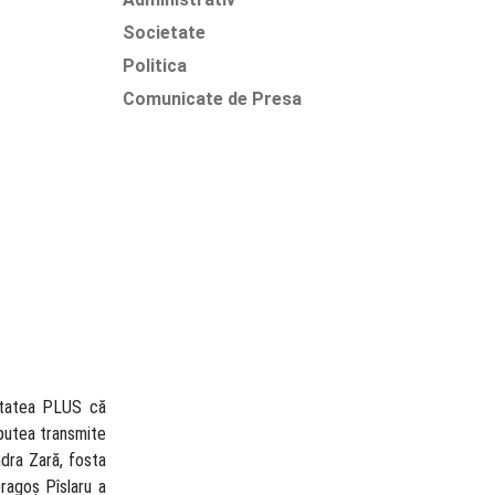
Societate
Politica
Comunicate de Presa
litatea PLUS că
 putea transmite
ndra Zară, fosta
Dragoș Pîslaru a