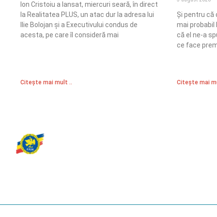
Ion Cristoiu a lansat, miercuri seară, în direct
la Realitatea PLUS, un atac dur la adresa lui
Și pentru că
Ilie Bolojan și a Executivului condus de
mai probabil 
acesta, pe care îl consideră mai
că el ne-a sp
ce face prem
Citește mai mult ..
Citește mai mu
Partidul Romania Mare
România Prosperă: promitem o economie stabilă, inovație și oportu
egale. Viziunea noastră se axează pe bunăstare, sănătate, educați
față de mediu.
© 2023 Partidul România Mare.
All Rights Reserved.