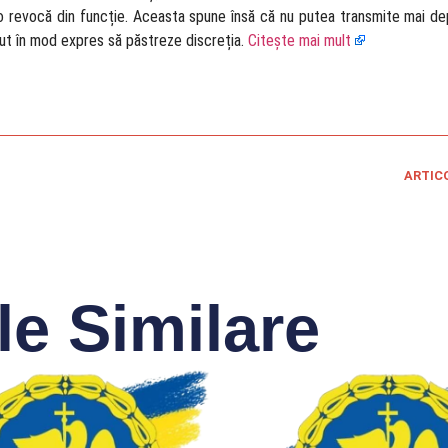
ă o revocă din funcție. Aceasta spune însă că nu putea transmite mai de
rut în mod expres să păstreze discreția.
Citește mai mult
ARTIC
le Similare