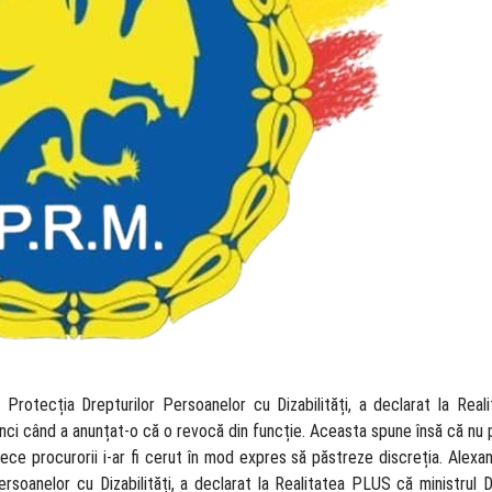
u Protecția Drepturilor Persoanelor cu Dizabilități, a declarat la Rea
atunci când a anunțat-o că o revocă din funcție. Aceasta spune însă că nu
ece procurorii i-ar fi cerut în mod expres să păstreze discreția. Alexa
ersoanelor cu Dizabilități, a declarat la Realitatea PLUS că ministrul 