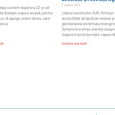
5 august 2026
 deja suntem după ora 22 și cel
Ilie Bolojan a ajuns acasă, pentru
Liderul senatorilor AUR, Petrișor
us că ajunge seara târziu, oare
autoritățile de lipsă de viziune și
ierul
gestionarea sistemului energetic
Senatorul a atras atenția asupra
majore în privința noilor capacită
lt ..
Citește mai mult ..
Sediul Central PRM
R
Strada Vasile Lăscăr nr. 16, Sector 2, București
nități
A
+4 0773 704 275
e și respect
centru@partidulromaniamare.ro
Polica de Confidențialitate
Politică Cook