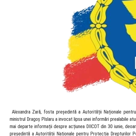
​ Alexandra Zară, fosta președintă a Autorității Naționale pentr
ministrul Dragoș Pîslaru a invocat lipsa unei informări prealabile 
mai departe informații despre acțiunea DIICOT din 30 iunie, deoar
președintă a Autorității Naționale pentru Protecția Drepturilor P