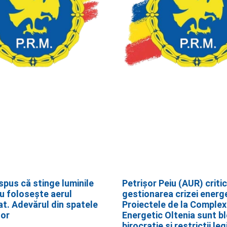
spus că stinge luminile
Petrișor Peiu (AUR) criti
nu folosește aerul
gestionarea crizei energ
at. Adevărul din spatele
Proiectele de la Complex
lor
Energetic Oltenia sunt bl
birocrație și restricții leg