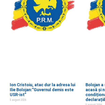
Ion Cristoiu, atac dur la adresa lui
Bolojan a 
Ilie Bolojan:”Guvernul demis este
acasă și 
USR-ist”
condițion
declarații
5 august 2026
5 august 2026