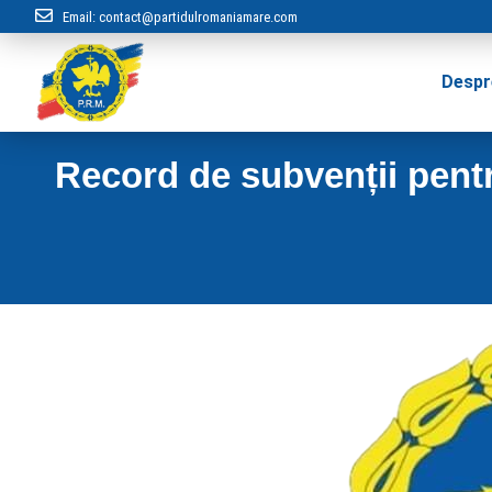
Email:
contact@partidulromaniamare.com
Despr
Record de subvenții pentru