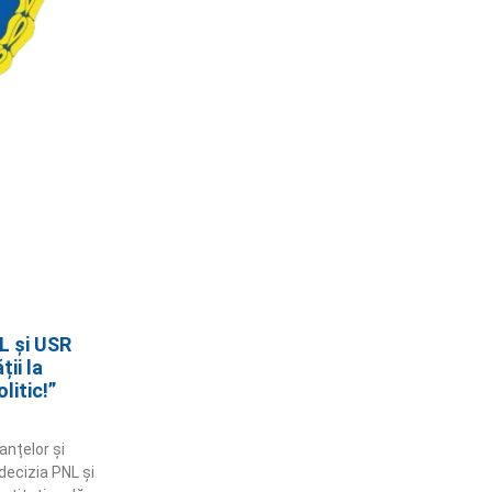
L și USR
ii la
litic!”
anțelor și
 decizia PNL și