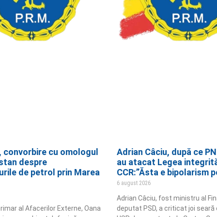
, convorbire cu omologul
Adrian Câciu, după ce PN
stan despre
au atacat Legea integrităț
rile de petrol prin Marea
CCR:”Ăsta e bipolarism po
6 august 2026
Adrian Câciu, fost ministru al Fin
erimar al Afacerilor Externe, Oana
deputat PSD, a criticat joi seară