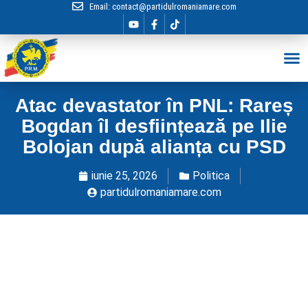
Email:
contact@partidulromaniamare.com
Hai în Echip
Atac devastator în PNL: Rareș
Bogdan îl desființează pe Ilie
Bolojan după alianța cu PSD
iunie 25, 2026
Politica
partidulromaniamare.com