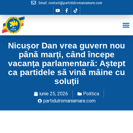
Email:
contact@partidulromaniamare.com
Hai în Echip
Nicușor Dan vrea guvern nou
până marți, când începe
vacanța parlamentară: Aștept
ca partidele să vină mâine cu
soluții
iunie 25, 2026
Politica
partidulromaniamare.com