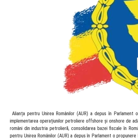
​ Alianța pentru Unirea Românilor (AUR) a depus în Parlament o
implementarea operațiunilor petroliere offshore și onshore de adâ
români din industria petrolieră, consolidarea bazei fiscale în Român
pentru Unirea Românilor (AUR) a depus în Parlament o propunere l