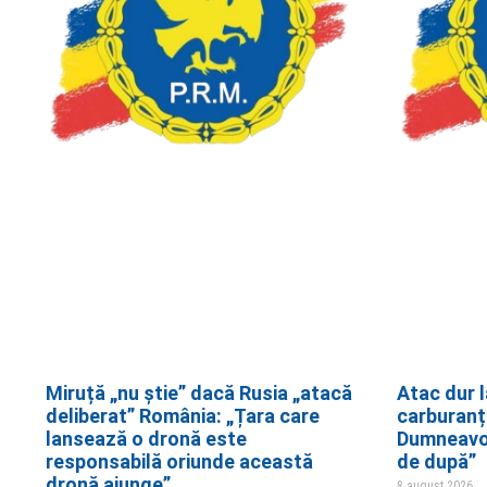
Miruță „nu știe” dacă Rusia „atacă
Atac dur l
deliberat” România: „Țara care
carburanți
lansează o dronă este
Dumneavoa
responsabilă oriunde această
de după”
dronă ajunge”
8 august 2026