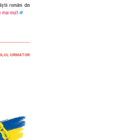
știi români din
e mai mult
OLUL URMATOR