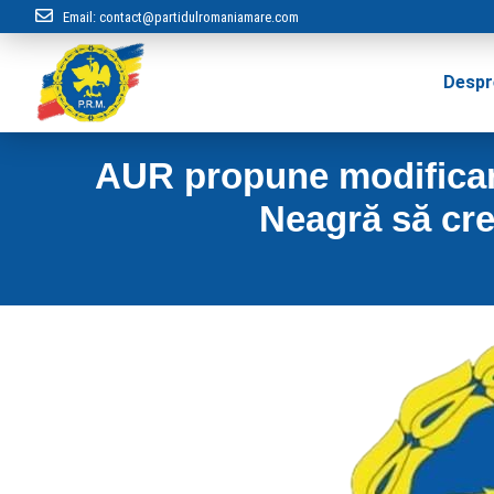
Email:
contact@partidulromaniamare.com
Despr
AUR propune modificare
Neagră să cre