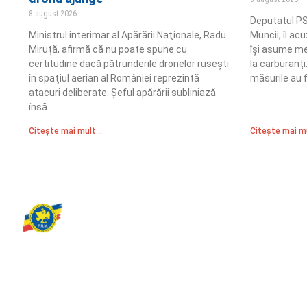
8 august 2026
Deputatul PS
Ministrul interimar al Apărării Naţionale, Radu
Muncii, îl ac
Miruță, afirmă că nu poate spune cu
își asume me
certitudine dacă pătrunderile dronelor ruseşti
la carburanț
în spaţiul aerian al României reprezintă
măsurile au 
atacuri deliberate. Șeful apărării subliniază
însă
Citește mai mult ..
Citește mai mu
Partidul Romania Mare
România Prosperă: promitem o economie stabilă, inovație și oportu
egale. Viziunea noastră se axează pe bunăstare, sănătate, educați
față de mediu.