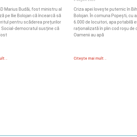
D Marius Budăi, fost ministru al
Criza apei lovește puternic în Biho
uză pe Ilie Bolojan că încearcă să
Bolojan. În comuna Popești, cu 
ritul pentru scăderea prețurilor
6.000 de locuitori, apa potabilă 
i. Social-democratul susține că
raționalizată în plin cod roșu de 
fost
Oamenii au apă
lt ..
Citește mai mult ..
Sediul Central PRM
R
Strada Vasile Lăscăr nr. 16, Sector 2, București
nități
A
+4 0773 704 275
e și respect
centru@partidulromaniamare.ro