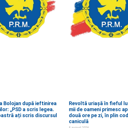
a Bolojan după ieftinirea
Revoltă uriașă în fieful lu
lor: „PSD a scris legea.
mii de oameni primesc ap
stră ați scris discursul
două ore pe zi, în plin co
caniculă
8 august 2026