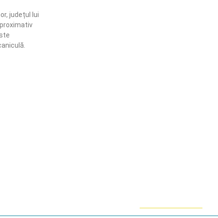
r, județul lui
aproximativ
este
caniculă.
ămânem în contact!
flă mai multe despre PRM
ABONARE!