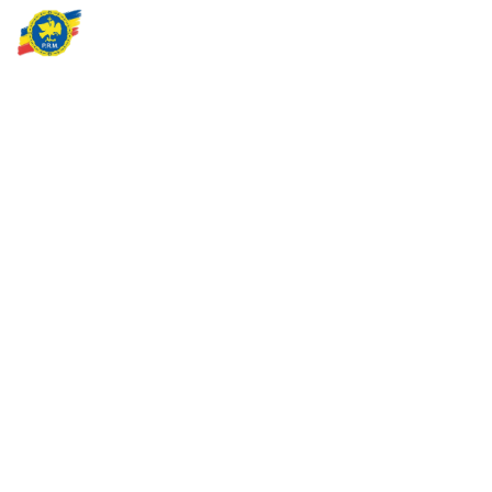
Partidul Romania Mare
România Prosperă: promitem o economie stabilă, inovație și
oportunități egale. Viziunea noastră se axează pe bunăstare,
sănătate, educație și respect față de mediu.
Sediul Central PRM
Strada Vasile Lăscăr nr. 16, Sector 2, București
+4 0773 704 275
centru@partidulromaniamare.ro
Rămânem în contact!
Află mai multe despre PRM
ABONARE!