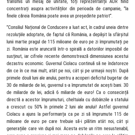
transmis un mesaj de unitate, toți reprezentanții AUR fiind
concentrați asupra activităților din perioada de campanie, ”la
finele căreia România poate avea un președinte patriot”.
”Consiliul Național de Conducere a luat act, în cadrul uneia dintre
rezoluțiile adoptate, de faptul că România, a depășit la sfârșitul
lunii martie pragul de 115 milioane de euro pe zi împrumutați pe
zi. România este aruncată într-o spirală a datoriilor imposibil de
susținut, iar cifrele recente demonstrează dimensiunea acestui
dezastru economic. Guvernul Ciolacu continuă să ne îndatoreze
din ce în ce mai mult, atât pe noi, cât și pe urmașii noștri. După
primele două luni ale anului, pentru a acoperi deficitul bugetar de
30 de miliarde de lei, guvernul s-a împrumutat de acești bani. 30
de miliarde de lei, adică 6 miliarde de euro! Ca o consecință
directă a acestor împrumuturi, cheltuiala cu dobânzile a statului
a crescut cu 50% în primele 2 luni ale anului! Astfel guvernul
Ciolacu a ajuns la performanța ca pe zi să împrumute 115 de
milioane de euro pe care trebuie să-i plătim atât noi, cât și
generațiile care vin după noi. Acesta este un ritm nesustenabil,