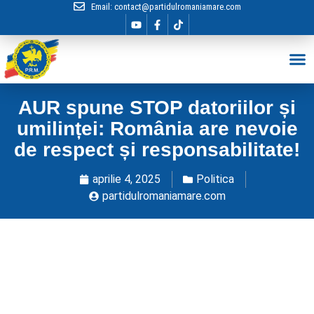
Email:
contact@partidulromaniamare.com
Hai în Echip
AUR spune STOP datoriilor și
umilinței: România are nevoie
de respect și responsabilitate!
aprilie 4, 2025
Politica
partidulromaniamare.com