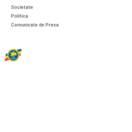
Societate
Politica
Comunicate de Presa
Partidul Romania Mare
România Prosperă: promitem o economie stabilă, inovație și
oportunități egale. Viziunea noastră se axează pe bunăstare,
sănătate, educație și respect față de mediu.
Sediul Central PRM
Strada Vasile Lăscăr nr. 16, Sector 2, București
+4 0773 704 275
centru@partidulromaniamare.ro
Rămânem în contact!