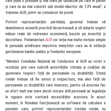
care pune o presiune și mai mare pe dobânzile pe care le plătim
și care nu au mai coborât sub nivelul năucitor de 7,3% anual”, a
transmis AUR, printr-un comunicat de presă.
Potrivit reprezentanților partidului, guvernul trebuie să
abandoneze această practică dezastruoasă și să adopte urgent
măsuri reale de redresare economică, bazate pe investiții și
dezvoltare. Parlamentarii
AUR
vor iniția mai multe moțiuni simple
în perioada următoare împotriva miniștrilor care au în atribuții
gestionarea banilor publici și fondurilor europene.
”Membrii Consiliului Național de Conducere al AUR au votat o
rezoluție prin care solicită autorităților statului și coaliției de
guvernare respect față de persoanele cu dizabilități. Statul
român trebuie să fie serios și respectuos, mai ales față de
persoanele cu dizabilități care muncesc, pentru că acestea fac
un efort mult mai mare decât oricare altă persoană iar legislația
în vigoare este contrară necesităților acestora. În acest
moment, în România funcționează un software de calculare a
pensiilor care, potrivit reprezentanților statului român, nu