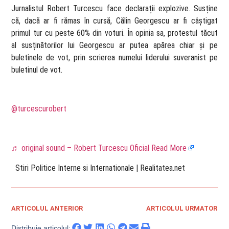
Jurnalistul Robert Turcescu face declarații explozive. Susține
că, dacă ar fi rămas în cursă, Călin Georgescu ar fi câștigat
primul tur cu peste 60% din voturi. În opinia sa, protestul tăcut
al susținătorilor lui Georgescu ar putea apărea chiar și pe
buletinele de vot, prin scrierea numelui liderului suveranist pe
buletinul de vot.
@turcescurobert
♬ original sound – Robert Turcescu Oficial
Read More
​ Stiri Politice Interne si Internationale | Realitatea.net
ARTICOLUL ANTERIOR
ARTICOLUL URMATOR
Distribuie articolul: