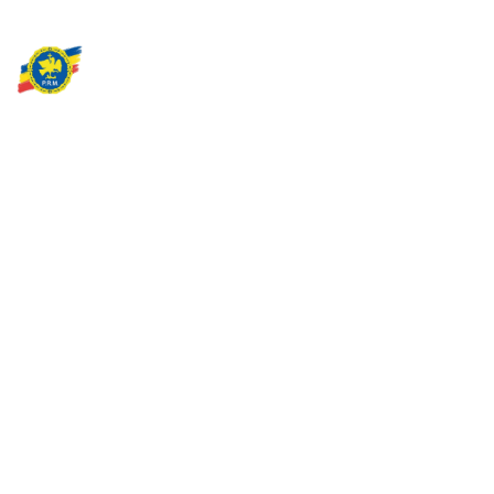
Partidul Romania Mare
România Prosperă: promitem o economie stabilă, inovație și
oportunități egale. Viziunea noastră se axează pe bunăstare,
sănătate, educație și respect față de mediu.
Sediul Central PRM
Strada Vasile Lăscăr nr. 16, Sector 2, București
+4 0773 704 275
centru@partidulromaniamare.ro
Rămânem în contact!
Află mai multe despre PRM