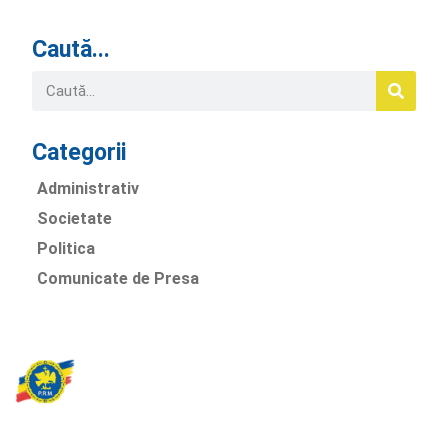
Caută...
Categorii
Administrativ
Societate
Politica
Comunicate de Presa
Partidul Romania Mare
România Prosperă: promitem o economie stabilă, inovație și
oportunități egale. Viziunea noastră se axează pe bunăstare,