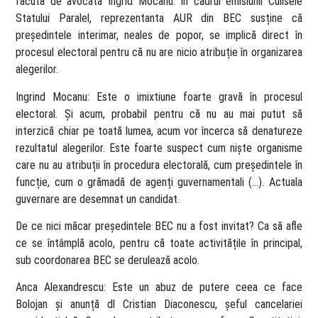
făcută de avocata Ingrid Mocanu. În cadrul emisiunii Culisele
Statului Paralel, reprezentanta AUR din BEC susține că
președintele interimar, neales de popor, se implică direct în
procesul electoral pentru că nu are nicio atribuție în organizarea
alegerilor.
Ingrind Mocanu: Este o imixtiune foarte gravă în procesul
electoral. Și acum, probabil pentru că nu au mai putut să
interzică chiar pe toată lumea, acum vor încerca să denatureze
rezultatul alegerilor. Este foarte suspect cum niște organisme
care nu au atribuții în procedura electorală, cum președintele în
funcție, cum o grămadă de agenți guvernamentali (…). Actuala
guvernare are desemnat un candidat.
De ce nici măcar președintele BEC nu a fost invitat? Ca să afle
ce se întâmplă acolo, pentru că toate activitățile în principal,
sub coordonarea BEC se derulează acolo.
Anca Alexandrescu: Este un abuz de putere ceea ce face
Bolojan și anunță dl Cristian Diaconescu, șeful cancelariei