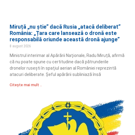
Miruță „nu știe” dacă Rusia „atacă deliberat”
România: „Țara care lansează o dronă este
responsabilă oriunde această dronă ajunge”
8 august 2026
Ministrul interimar al Apărării Naţionale, Radu Miruță, afirmă
că nu poate spune cu certitudine dacă pătrunderile
dronelor ruseşti în spaţiul aerian al României reprezintă
atacuri deliberate. Șeful apărării subliniază însă
Citește mai mult ..