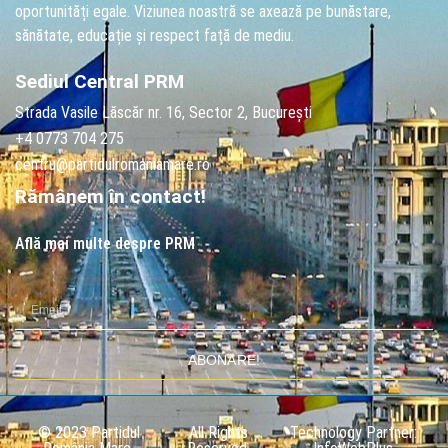
oportunități egale. Viziunea noastră se axează pe bunăstare,
sănătate, educație și respect față de mediu.
Sediul Central PRM
Strada Vasile Lăscăr nr. 16, Sector 2, București
+4 0773 704 275
centru@partidulromaniamare.ro
Rămânem în contact!
Află mai multe despre PRM
ABONARE!
© 2023 Partidul
All Rights
Technology Partner: