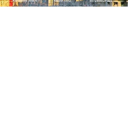
România Mare.
Reserved.
InfoWebPlus