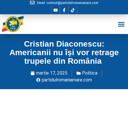
Email:
contact@partidulromaniamare.com
Hai în Echip
Cristian Diaconescu:
Americanii nu își vor retrage
trupele din România
martie 17, 2025
Politica
partidulromaniamare.com