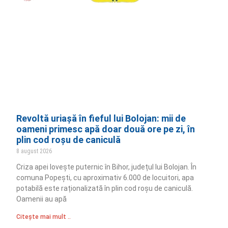
Revoltă uriașă în fieful lui Bolojan: mii de
oameni primesc apă doar două ore pe zi, în
plin cod roșu de caniculă
8 august 2026
Criza apei lovește puternic în Bihor, județul lui Bolojan. În
comuna Popești, cu aproximativ 6.000 de locuitori, apa
potabilă este raționalizată în plin cod roșu de caniculă.
Oamenii au apă
Citește mai mult ..