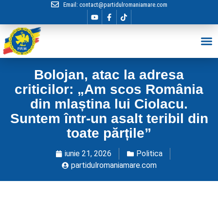
Email:
contact@partidulromaniamare.com
Hai în Echip
Bolojan, atac la adresa
criticilor: „Am scos România
din mlaștina lui Ciolacu.
Suntem într-un asalt teribil din
toate părțile”
iunie 21, 2026
Politica
partidulromaniamare.com